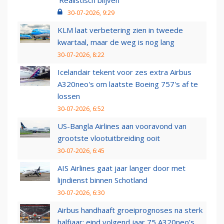
‘Realistisch blijven’
30-07-2026, 9:29
KLM laat verbetering zien in tweede
kwartaal, maar de weg is nog lang
30-07-2026, 8:22
Icelandair tekent voor zes extra Airbus
A320neo's om laatste Boeing 757's af te
lossen
30-07-2026, 6:52
US-Bangla Airlines aan vooravond van
grootste vlootuitbreiding ooit
30-07-2026, 6:45
AIS Airlines gaat jaar langer door met
lijndienst binnen Schotland
30-07-2026, 6:30
Airbus handhaaft groeiprognoses na sterk
halfjaar: eind volgend jaar 75 A320neo’s