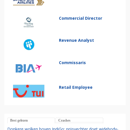
Commercial Director
Revenue Analyst
Commissaris
Retail Employee
Best gelezen
Crashes
Donkere wolken boven IndiGo: prijsvechter doet widebody-