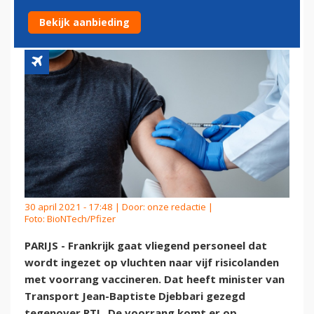
VOORRANG
Bekijk aanbieding
30 april 2021 - 17:48 | Door:
onze redactie
|
Foto: BioNTech/Pfizer
PARIJS - Frankrijk gaat vliegend personeel dat
wordt ingezet op vluchten naar vijf risicolanden
met voorrang vaccineren. Dat heeft minister van
Transport Jean-Baptiste Djebbari gezegd
tegenover RTL. De voorrang komt er op