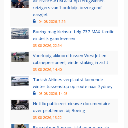
Air France-KLM aast op terugwinnen
reizigers van ‘hoofdpijn bezorgend’
easyJet
04-08-2026, 7:26
Boeing mag kleinste telg 737 MAX-familie
eindelijk gaan leveren
03-08-2026, 22:54
Voorlopig akkoord tussen WestJet en
cabinepersoneel, einde staking in zicht
03-08-2026, 14:40
Turkish Airlines verplaatst komende
winter tussenstop op route naar Sydney
03-08-2026, 14:03
Netflix publiceert nieuwe documentaire
over problemen bij Boeing
03-08-2026, 13:22
Brussel geeft groen licht voor massale