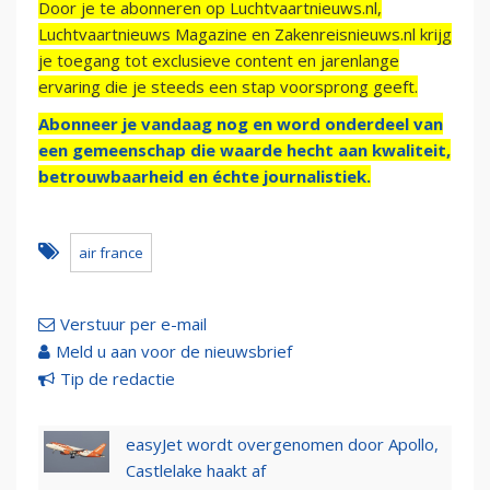
Door je te abonneren op Luchtvaartnieuws.nl,
Luchtvaartnieuws Magazine en Zakenreisnieuws.nl krijg
je toegang tot exclusieve content en jarenlange
ervaring die je steeds een stap voorsprong geeft.
Abonneer je vandaag nog en word onderdeel van
een gemeenschap die waarde hecht aan kwaliteit,
betrouwbaarheid en échte journalistiek.
air france
Verstuur per e-mail
Meld u aan voor de nieuwsbrief
Tip de redactie
easyJet wordt overgenomen door Apollo,
Castlelake haakt af