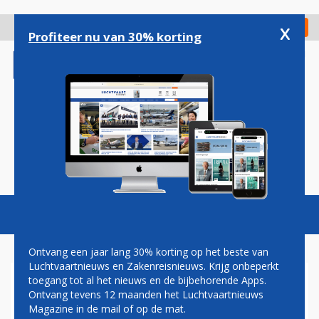
Overslaan
en
x
Digitaal Magazine
Registreer
Check in
naar
Profiteer nu van 30% korting
de
inhoud
gaan
Magazine
Podcasts
Vacatures
Toggl
naviga
Ontvang een jaar lang 30% korting op het beste van
Luchtvaartnieuws en Zakenreisnieuws. Krijg onbeperkt
toegang tot al het nieuws en de bijbehorende Apps.
FRANKRIJK VACCINEERT
Ontvang tevens 12 maanden het Luchtvaartnieuws
VLIEGEND PERSONEEL MET
Magazine in de mail of op de mat.