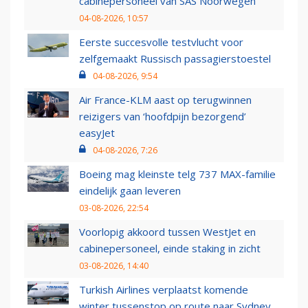
cabinepersoneel van SAS Noorwegen
04-08-2026, 10:57
Eerste succesvolle testvlucht voor
zelfgemaakt Russisch passagierstoestel
04-08-2026, 9:54
Air France-KLM aast op terugwinnen
reizigers van ‘hoofdpijn bezorgend’
easyJet
04-08-2026, 7:26
Boeing mag kleinste telg 737 MAX-familie
eindelijk gaan leveren
03-08-2026, 22:54
Voorlopig akkoord tussen WestJet en
cabinepersoneel, einde staking in zicht
03-08-2026, 14:40
Turkish Airlines verplaatst komende
winter tussenstop op route naar Sydney