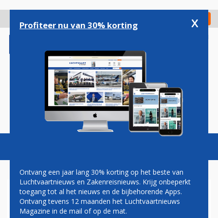
Overslaan
en
x
Digitaal Magazine
Registreer
Check in
naar
Profiteer nu van 30% korting
de
inhoud
gaan
Magazine
Podcasts
Vacatures
Toggl
naviga
Ontvang een jaar lang 30% korting op het beste van
Luchtvaartnieuws en Zakenreisnieuws. Krijg onbeperkt
toegang tot al het nieuws en de bijbehorende Apps.
GARUDA NIEUWSTE KLANT
Ontvang tevens 12 maanden het Luchtvaartnieuws
VOOR AIRBUS A330NEO
Magazine in de mail of op de mat.