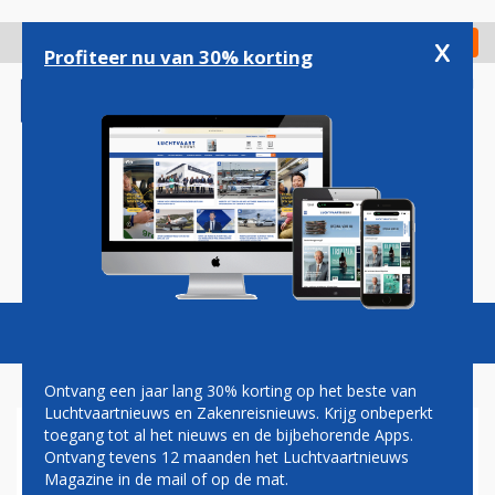
Overslaan
en
x
Digitaal Magazine
Registreer
Check in
naar
Profiteer nu van 30% korting
de
inhoud
gaan
Magazine
Podcasts
Vacatures
Toggl
naviga
Ontvang een jaar lang 30% korting op het beste van
Luchtvaartnieuws en Zakenreisnieuws. Krijg onbeperkt
toegang tot al het nieuws en de bijbehorende Apps.
GEEN PLEK VOOR FNV BIJ
Ontvang tevens 12 maanden het Luchtvaartnieuws
CAO-OVERLEG TRANSAVIA
Magazine in de mail of op de mat.