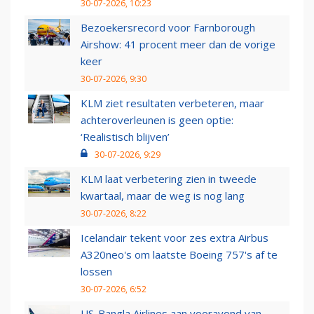
30-07-2026, 10:23
Bezoekersrecord voor Farnborough
Airshow: 41 procent meer dan de vorige
keer
30-07-2026, 9:30
KLM ziet resultaten verbeteren, maar
achteroverleunen is geen optie:
‘Realistisch blijven’
30-07-2026, 9:29
KLM laat verbetering zien in tweede
kwartaal, maar de weg is nog lang
30-07-2026, 8:22
Icelandair tekent voor zes extra Airbus
A320neo's om laatste Boeing 757's af te
lossen
30-07-2026, 6:52
US-Bangla Airlines aan vooravond van