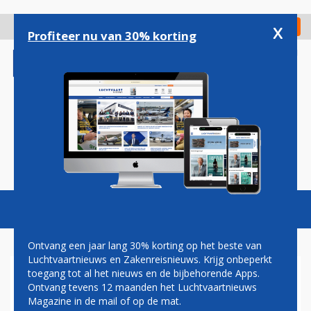
Overslaan
en
x
Digitaal Magazine
Registreer
Check in
naar
Profiteer nu van 30% korting
de
inhoud
gaan
Magazine
Podcasts
Vacatures
Toggl
naviga
Ontvang een jaar lang 30% korting op het beste van
Luchtvaartnieuws en Zakenreisnieuws. Krijg onbeperkt
toegang tot al het nieuws en de bijbehorende Apps.
GEMENGDE REACTIES OP
Ontvang tevens 12 maanden het Luchtvaartnieuws
AANGEPAST KABINETSPLAN
Magazine in de mail of op de mat.