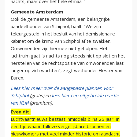
nachts, maar over het hele etmaal."
Gemeente Amsterdam
Ook de gemeente Amsterdam, een belangrijke
aandeelhouder van Schiphol, baalt.
"We zijn
teleurgesteld in het besluit van het demissionaire
kabinet om de krimp van Schiphol af te zwakken.
Omwonenden zijn hiermee niet geholpen. Het
luchtruim gaat ‘s nachts nog steeds niet op slot en het
herstellen van de rechtspositie van omwonenden laat
langer op zich wachten", zegt wethouder Hester van
Buren.
Lees hier meer over de aangepaste plannen voor
Schiphol
(gratis) en
lees hier een uitgebreide reactie
van KLM
(premium).
Even dit:
Luchtvaartnieuws bestaat inmiddels bijna 25 jaar. In
een tijd waarin talloze vergelijkbare bronnen en
nieuwkomers met veel minder historie om aandacht