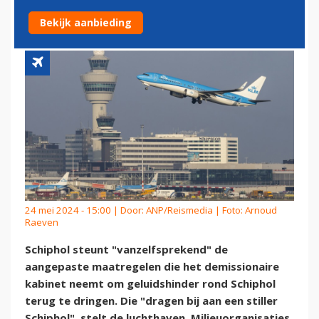
VOOR SCHIPHOL
Bekijk aanbieding
24 mei 2024 - 15:00 | Door:
ANP/Reismedia
| Foto: Arnoud
Raeven
Schiphol steunt "vanzelfsprekend" de
aangepaste maatregelen die het demissionaire
kabinet neemt om geluidshinder rond Schiphol
terug te dringen. Die "dragen bij aan een stiller
Schiphol", stelt de luchthaven. Milieuorganisaties