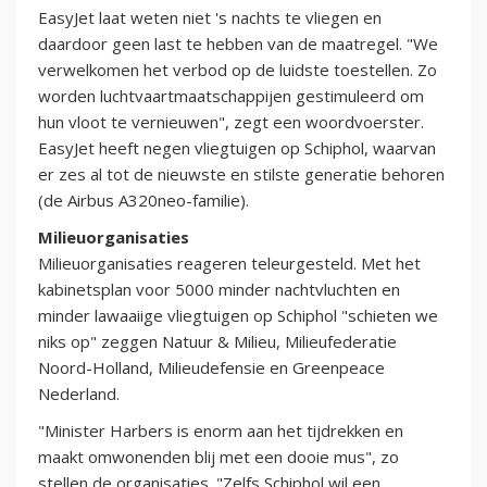
EasyJet laat weten niet 's nachts te vliegen en
daardoor geen last te hebben van de maatregel. "We
verwelkomen het verbod op de luidste toestellen. Zo
worden luchtvaartmaatschappijen gestimuleerd om
hun vloot te vernieuwen", zegt een woordvoerster.
EasyJet heeft negen vliegtuigen op Schiphol, waarvan
er zes al tot de nieuwste en stilste generatie behoren
(de Airbus A320neo-familie).
Milieuorganisaties
Milieuorganisaties reageren teleurgesteld. Met het
kabinetsplan voor 5000 minder nachtvluchten en
minder lawaaiige vliegtuigen op Schiphol "schieten we
niks op" zeggen Natuur & Milieu, Milieufederatie
Noord-Holland, Milieudefensie en Greenpeace
Nederland.
"Minister Harbers is enorm aan het tijdrekken en
maakt omwonenden blij met een dooie mus", zo
stellen de organisaties. "Zelfs Schiphol wil een