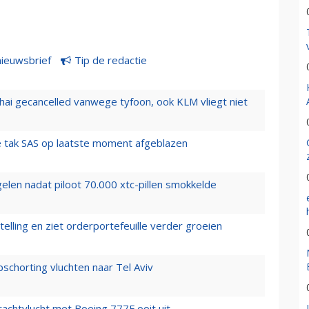
nieuwsbrief
Tip de redactie
hai gecancelled vanwege tyfoon, ook KLM vliegt niet
 tak SAS op laatste moment afgeblazen
elen nadat piloot 70.000 xtc-pillen smokkelde
elling en ziet orderportefeuille verder groeien
chorting vluchten naar Tel Aviv
vrachtvlucht met Boeing 777F ooit uit