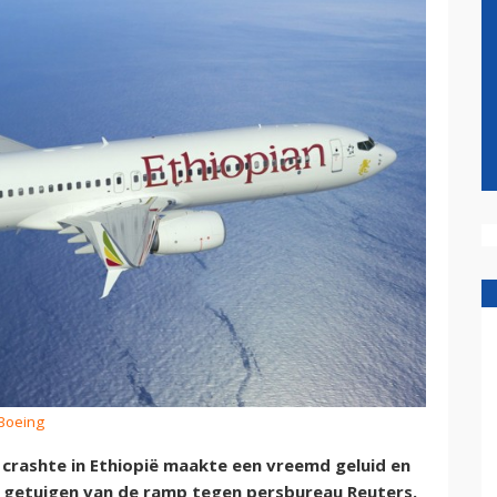
 Boeing
 crashte in Ethiopië maakte een vreemd geluid en
n getuigen van de ramp tegen persbureau Reuters.