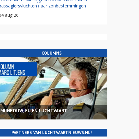
passagiersvluchten naar zonbestemmingen
04 aug 26
COLUMNS
MIJNBOUW, EU EN LUCHTVAART
PARTNERS VAN LUCHTVAARTNIEUWS.NL!