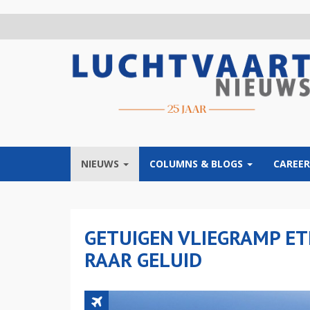
Overslaan
en
naar
de
inhoud
gaan
NIEUWS
COLUMNS & BLOGS
CAREER
GETUIGEN VLIEGRAMP ET
RAAR GELUID