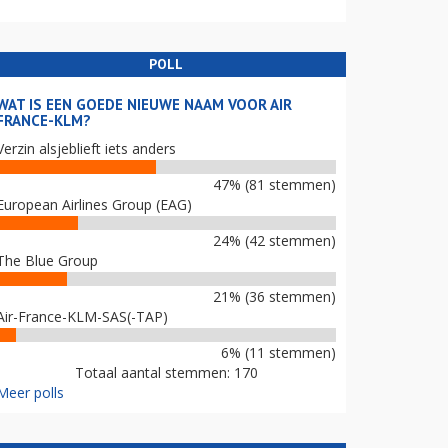
POLL
WAT IS EEN GOEDE NIEUWE NAAM VOOR AIR
FRANCE-KLM?
Verzin alsjeblieft iets anders
47% (81 stemmen)
European Airlines Group (EAG)
24% (42 stemmen)
The Blue Group
21% (36 stemmen)
Air-France-KLM-SAS(-TAP)
6% (11 stemmen)
Totaal aantal stemmen: 170
Meer polls