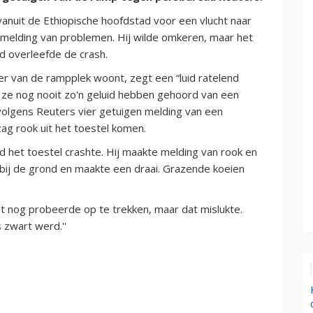
nuit de Ethiopische hoofdstad voor een vlucht naar
n melding van problemen. Hij wilde omkeren, maar het
d overleefde de crash.
er van de rampplek woont, zegt een “luid ratelend
t ze nog nooit zo'n geluid hebben gehoord van een
n volgens Reuters vier getuigen melding van een
zag rook uit het toestel komen.
 het toestel crashte. Hij maakte melding van rook en
t bij de grond en maakte een draai. Grazende koeien
ot nog probeerde op te trekken, maar dat mislukte.
 zwart werd.''