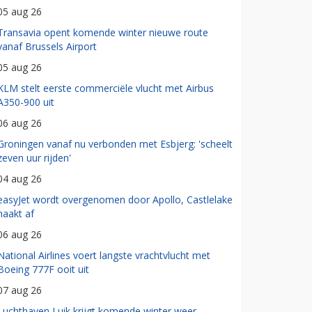
05 aug 26
Transavia opent komende winter nieuwe route
vanaf Brussels Airport
05 aug 26
KLM stelt eerste commerciële vlucht met Airbus
A350-900 uit
06 aug 26
Groningen vanaf nu verbonden met Esbjerg: 'scheelt
zeven uur rijden'
04 aug 26
easyJet wordt overgenomen door Apollo, Castlelake
haakt af
06 aug 26
National Airlines voert langste vrachtvlucht met
Boeing 777F ooit uit
07 aug 26
Luchthaven Luik krijgt komende winter weer