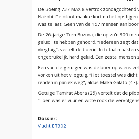
De Boeing 737 MAX 8 vertrok zondagochtend va
Nairobi. De piloot maakte kort na het opstijge
was te laat. Geen van de 157 mensen aan boor
De 26-jarige Turn Buzuna, die op zo'n 300 met
geluid'' te hebben gehoord. “Iedereen zegt da
vliegtuig'', vertelt de boerin. In totaal maakte
ongebruikelijk, hard geluid. Een zestal mensen 
Een van die getuigen was de boer op wiens veld
vonken uit het vliegtuig. “Het toestel was dich
renden in paniek weg'', aldus Malka Galato (47).
Getuige Tamirat Abera (25) vertelt dat de pilo
“Toen was er vuur en witte rook die vervolgens
Dossier:
Vlucht ET302