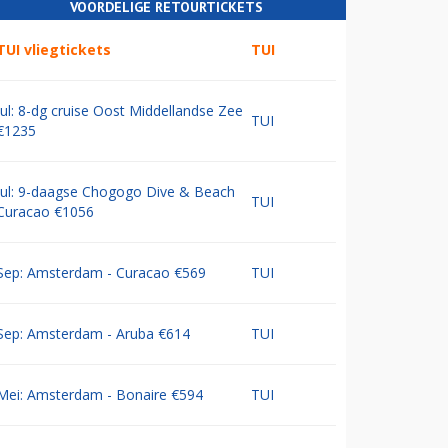
VOORDELIGE RETOURTICKETS
TUI vliegtickets
TUI
Jul: 8-dg cruise Oost Middellandse Zee
TUI
€1235
Jul: 9-daagse Chogogo Dive & Beach
TUI
Curacao €1056
Sep: Amsterdam - Curacao €569
TUI
Sep: Amsterdam - Aruba €614
TUI
Mei: Amsterdam - Bonaire €594
TUI