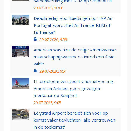
samenwerking met KLM op Schiphol uit
29-07-2026, 10:00
Deadlinedag voor biedingen op TAP Air
Portugal: wordt het Air France-KLM of
Lufthansa?
29-07-2026, 9:59
American was niet de enige Amerikaanse
maatschappij waarmee United een fusie
wilde
29-07-2026, 9:51
IT-probleem verstoort vluchtuitvoering
American Airlines, geen gevolgen
merkbaar op Schiphol
29-07-2026, 9:05
Lelystad Airport bereidt zich voor op
komst vakantievluchten: 'alle vertrouwen
in de toekomst'