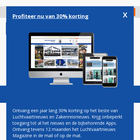
Overslaan
en
x
Digitaal Magazine
Registreer
Check in
naar
Profiteer nu van 30% korting
de
inhoud
gaan
Magazine
Podcasts
Vacatures
Toggl
naviga
Ontvang een jaar lang 30% korting op het beste van
Luchtvaartnieuws en Zakenreisnieuws. Krijg onbeperkt
toegang tot al het nieuws en de bijbehorende Apps.
GRIEKSE OVERHEID MOET
Ontvang tevens 12 maanden het Luchtvaartnieuws
SUBSIDIE OLYMPIC
Magazine in de mail of op de mat.