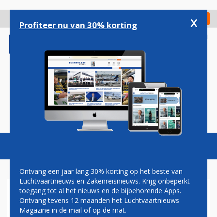
Overslaan
en
x
Digitaal Magazine
Registreer
Check in
naar
Profiteer nu van 30% korting
de
inhoud
gaan
Magazine
Podcasts
Vacatures
Toggl
naviga
Ontvang een jaar lang 30% korting op het beste van
Luchtvaartnieuws en Zakenreisnieuws. Krijg onbeperkt
toegang tot al het nieuws en de bijbehorende Apps.
GRONDPERSONEEL KLM
Ontvang tevens 12 maanden het Luchtvaartnieuws
STEMT IN MET NIEUWE CAO
Magazine in de mail of op de mat.