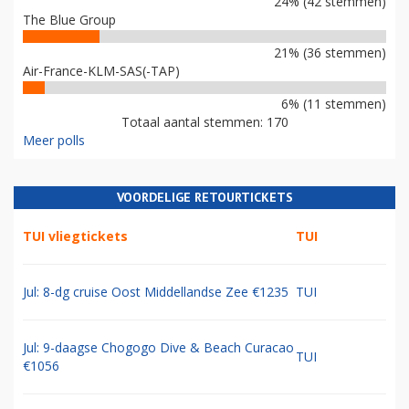
24% (42 stemmen)
The Blue Group
21% (36 stemmen)
Air-France-KLM-SAS(-TAP)
6% (11 stemmen)
Totaal aantal stemmen: 170
Meer polls
VOORDELIGE RETOURTICKETS
TUI vliegtickets
TUI
Jul: 8-dg cruise Oost Middellandse Zee €1235
TUI
Jul: 9-daagse Chogogo Dive & Beach Curacao
TUI
€1056