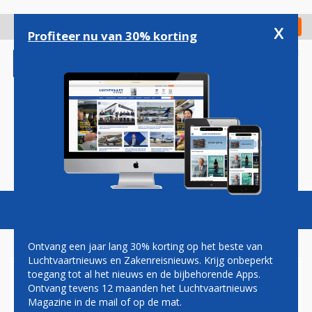
Overslaan
en
x
Digitaal Magazine
Registreer
Check in
naar
Profiteer nu van 30% korting
de
inhoud
gaan
Magazine
Podcasts
Vacatures
Toggl
naviga
Ontvang een jaar lang 30% korting op het beste van
Luchtvaartnieuws en Zakenreisnieuws. Krijg onbeperkt
toegang tot al het nieuws en de bijbehorende Apps.
GROTE PROBLEMEN
Ontvang tevens 12 maanden het Luchtvaartnieuws
SOUTHWEST NA
Magazine in de mail of op de mat.