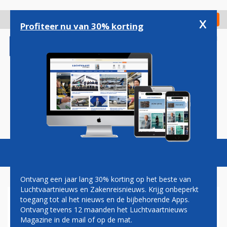
Overslaan
en
x
Digitaal Magazine
Registreer
Check in
naar
Profiteer nu van 30% korting
de
inhoud
gaan
Magazine
Podcasts
Vacatures
Toggl
naviga
Ontvang een jaar lang 30% korting op het beste van
Luchtvaartnieuws en Zakenreisnieuws. Krijg onbeperkt
toegang tot al het nieuws en de bijbehorende Apps.
COMPUTERSTORING
Ontvang tevens 12 maanden het Luchtvaartnieuws
Magazine in de mail of op de mat.