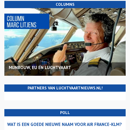
COLUMNS
MIJNBOUW, EU EN LUCHTVAART
PARTNERS VAN LUCHTVAARTNIEUWS.NL!
POLL
WAT IS EEN GOEDE NIEUWE NAAM VOOR AIR FRANCE-KLM?