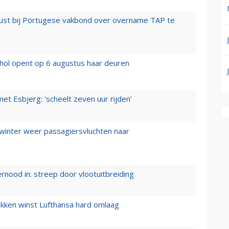
rust bij Portugese vakbond over overname TAP te
hol opent op 6 augustus haar deuren
t Esbjerg: 'scheelt zeven uur rijden'
 winter weer passagiersvluchten naar
ernood in: streep door vlootuitbreiding
ukken winst Lufthansa hard omlaag