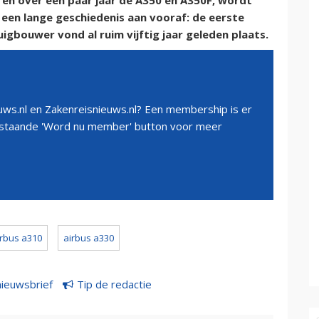
en over een paar jaar de A350 en A350F, wordt
 een lange geschiedenis aan vooraf: de eerste
igbouwer vond al ruim vijftig jaar geleden plaats.
ws.nl en Zakenreisnieuws.nl? Een membership is er
erstaande 'Word nu member' button voor meer
irbus a310
airbus a330
nieuwsbrief
Tip de redactie