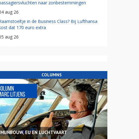
passagiersvluchten naar zonbestemmingen
04 aug 26
Raamstoeltje in de Business Class? Bij Lufthansa
kost dat 170 euro extra
05 aug 26
COLUMNS
MIJNBOUW, EU EN LUCHTVAART