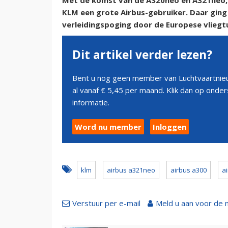
Met de komst van de A320neo en A321neo, 
KLM een grote Airbus-gebruiker. Daar ging
verleidingspoging door de Europese vliegtu
Dit artikel verder lezen?
Bent u nog geen member van Luchtvaartnieu
al vanaf € 5,45 per maand. Klik dan op ond
informatie.
Word nu member
Inloggen
klm
airbus a321neo
airbus a300
a
Verstuur per e-mail
Meld u aan voor de 