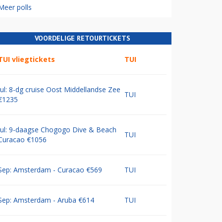
Meer polls
VOORDELIGE RETOURTICKETS
TUI vliegtickets
TUI
Jul: 8-dg cruise Oost Middellandse Zee
TUI
€1235
Jul: 9-daagse Chogogo Dive & Beach
TUI
Curacao €1056
Sep: Amsterdam - Curacao €569
TUI
Sep: Amsterdam - Aruba €614
TUI