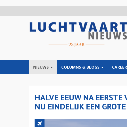
Overslaan
en
naar
de
inhoud
gaan
NIEUWS
COLUMNS & BLOGS
CAREER
HALVE EEUW NA EERSTE 
NU EINDELIJK EEN GROT