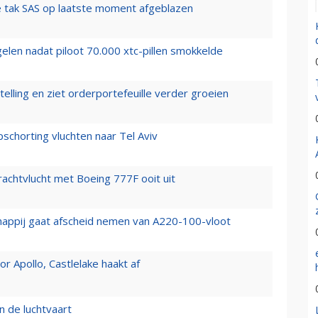
 tak SAS op laatste moment afgeblazen
elen nadat piloot 70.000 xtc-pillen smokkelde
elling en ziet orderportefeuille verder groeien
chorting vluchten naar Tel Aviv
vrachtvlucht met Boeing 777F ooit uit
happij gaat afscheid nemen van A220-100-vloot
 Apollo, Castlelake haakt af
n de luchtvaart