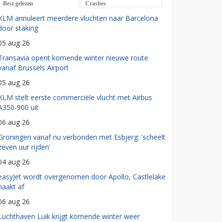
Best gelezen
Crashes
KLM annuleert meerdere vluchten naar Barcelona
door staking
05 aug 26
Transavia opent komende winter nieuwe route
vanaf Brussels Airport
05 aug 26
KLM stelt eerste commerciële vlucht met Airbus
A350-900 uit
06 aug 26
Groningen vanaf nu verbonden met Esbjerg: 'scheelt
zeven uur rijden'
04 aug 26
easyJet wordt overgenomen door Apollo, Castlelake
haakt af
06 aug 26
Luchthaven Luik krijgt komende winter weer