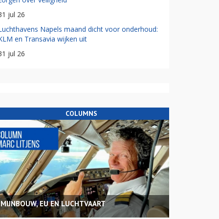
31 jul 26
Luchthavens Napels maand dicht voor onderhoud:
KLM en Transavia wijken uit
31 jul 26
COLUMNS
MIJNBOUW, EU EN LUCHTVAART