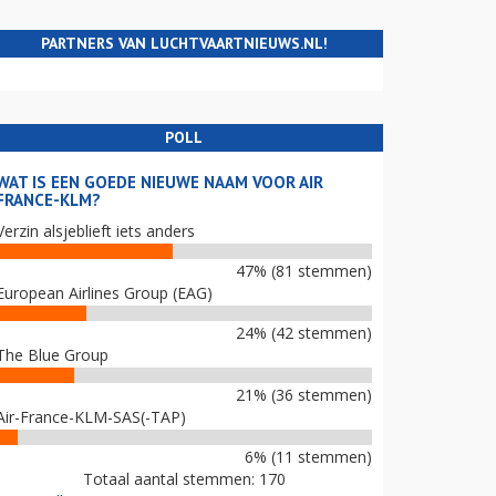
PARTNERS VAN LUCHTVAARTNIEUWS.NL!
POLL
WAT IS EEN GOEDE NIEUWE NAAM VOOR AIR
FRANCE-KLM?
Verzin alsjeblieft iets anders
47% (81 stemmen)
European Airlines Group (EAG)
24% (42 stemmen)
The Blue Group
21% (36 stemmen)
Air-France-KLM-SAS(-TAP)
6% (11 stemmen)
Totaal aantal stemmen: 170