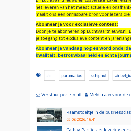
het leveren van het meest actuele en onafhankel
maakt ons een onmisbare bron voor lezers die g
Abonneer je voor exclusieve content:
Door je te abonneren op Luchtvaartnieuws.nl, 
je toegang tot exclusieve content en jarenlang
Abonneer je vandaag nog en word onderde
kwaliteit, betrouwbaarheid en échte journa
slm
paramaribo
schiphol
air belgi
Verstuur per e-mail
Meld u aan voor de 
Raamstoeltje in de businessclas
05-08-2026, 16:41
Cathay Pacific ziet levering ee