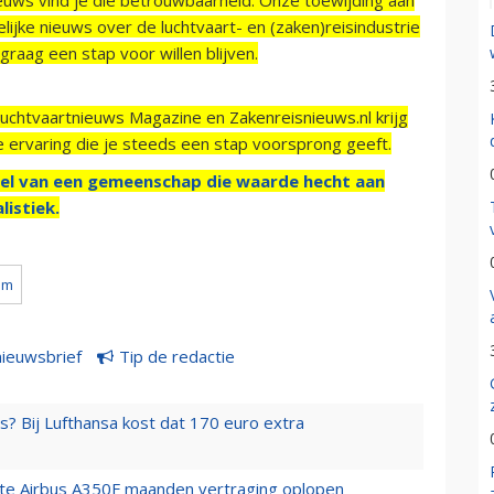
ijke nieuws over de luchtvaart- en (zaken)reisindustrie
raag een stap voor willen blijven.
Luchtvaartnieuws Magazine en Zakenreisnieuws.nl krijg
e ervaring die je steeds een stap voorsprong geeft.
el van een gemeenschap die waarde hecht aan
listiek.
um
nieuwsbrief
Tip de redactie
s? Bij Lufthansa kost dat 170 euro extra
rste Airbus A350F maanden vertraging oplopen