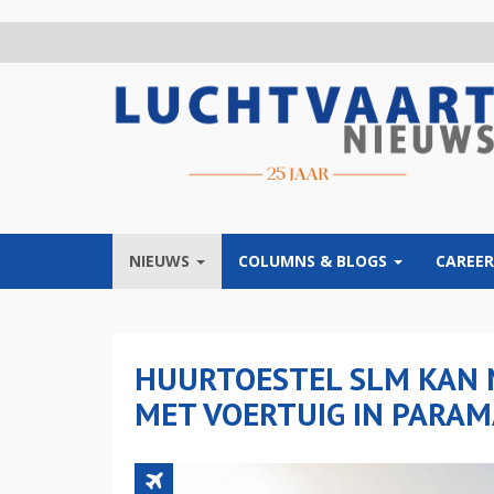
Overslaan
en
naar
de
inhoud
gaan
NIEUWS
COLUMNS & BLOGS
CAREER
HUURTOESTEL SLM KAN N
MET VOERTUIG IN PARAM