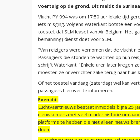
voertuig op de grond. Dit meldt de Surina
Vlucht PY 994 was om 17:50 uur lokale tijd ger
iets misging. Volgens Waterkant botste een vo
toestel, dat SLM leaset van Air Belgium. Het ga
bemanning) dienst doet voor SLM.
"Van reizigers werd vernomen dat de vlucht nie
Passagiers die stonden te wachten op hun reis,
schrijft Waterkant. "Enkele uren later kregen z
moesten ze onverrichter zake terug naar huis ke
Of het toestel vandaag (zaterdag) wel kan ver
passagiers hierover te informeren.
Even dit:
Luchtvaartnieuws bestaat inmiddels bijna 25 jaa
nieuwkomers met veel minder historie om aand
platforms te hebben die niet alleen nieuws bre
doen.
Bij Luchtvaartnieuws en zustersite Zakenreisn