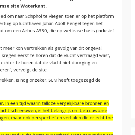
amse site Waterkant.
eed om naar Schiphol te vliegen toen er op het platform
ertuig op luchthaven Johan Adolf Pengel tegen het
at om een Airbus A330, die op wetlease basis (inclusief
t meer kon vertrekken als gevolg van dit ongeval.
 kregen eerst te horen dat de vlucht vertraagd was”,
e echter te horen dat de vlucht niet doorging en
ren”, vervolgt de site.
trekken, is nog onzeker. SLM heeft toegezegd de
r. In een tijd waarin talloze vergelijkbare bronnen en
acht schreeuwen, is het belangrijk om betrouwbare
ngen, maar ook perspectief en verhalen die er echt toe
ieuws vind je die betrouwbaarheid. Onze toewijding aan