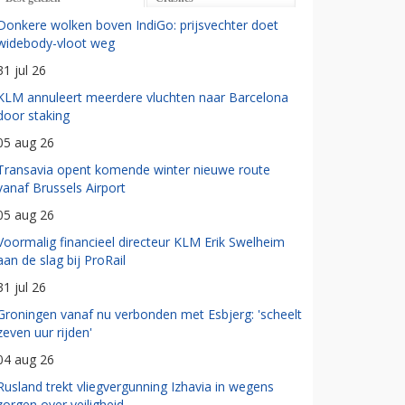
Donkere wolken boven IndiGo: prijsvechter doet
widebody-vloot weg
31 jul 26
KLM annuleert meerdere vluchten naar Barcelona
door staking
05 aug 26
Transavia opent komende winter nieuwe route
vanaf Brussels Airport
05 aug 26
Voormalig financieel directeur KLM Erik Swelheim
aan de slag bij ProRail
31 jul 26
Groningen vanaf nu verbonden met Esbjerg: 'scheelt
zeven uur rijden'
04 aug 26
Rusland trekt vliegvergunning Izhavia in wegens
zorgen over veiligheid