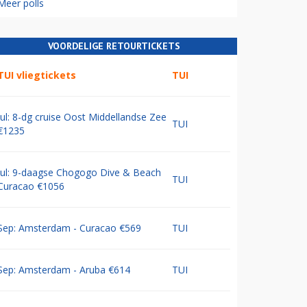
Meer polls
VOORDELIGE RETOURTICKETS
TUI vliegtickets
TUI
Jul: 8-dg cruise Oost Middellandse Zee
TUI
€1235
Jul: 9-daagse Chogogo Dive & Beach
TUI
Curacao €1056
Sep: Amsterdam - Curacao €569
TUI
Sep: Amsterdam - Aruba €614
TUI