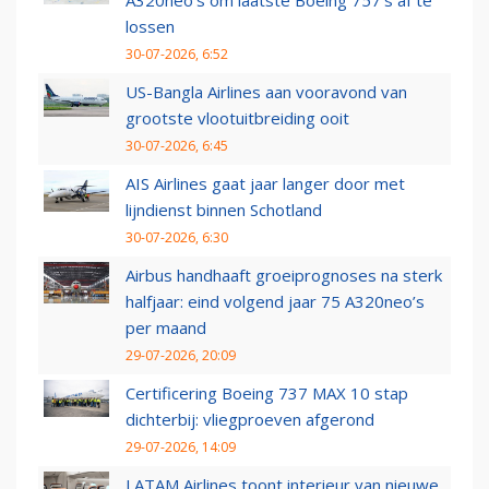
A320neo's om laatste Boeing 757's af te
lossen
30-07-2026, 6:52
US-Bangla Airlines aan vooravond van
grootste vlootuitbreiding ooit
30-07-2026, 6:45
AIS Airlines gaat jaar langer door met
lijndienst binnen Schotland
30-07-2026, 6:30
Airbus handhaaft groeiprognoses na sterk
halfjaar: eind volgend jaar 75 A320neo’s
per maand
29-07-2026, 20:09
Certificering Boeing 737 MAX 10 stap
dichterbij: vliegproeven afgerond
29-07-2026, 14:09
LATAM Airlines toont interieur van nieuwe