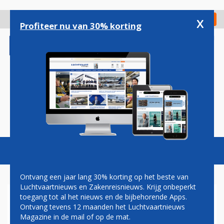
Overslaan
en
x
Digitaal Magazine
Registreer
Check in
naar
Profiteer nu van 30% korting
de
inhoud
gaan
Magazine
Podcasts
Vacatures
Toggl
naviga
Ontvang een jaar lang 30% korting op het beste van
Luchtvaartnieuws en Zakenreisnieuws. Krijg onbeperkt
toegang tot al het nieuws en de bijbehorende Apps.
IAG BESTELT TWINTIG
Ontvang tevens 12 maanden het Luchtvaartnieuws
A320NEO'S VOOR BRITISH
Magazine in de mail of op de mat.