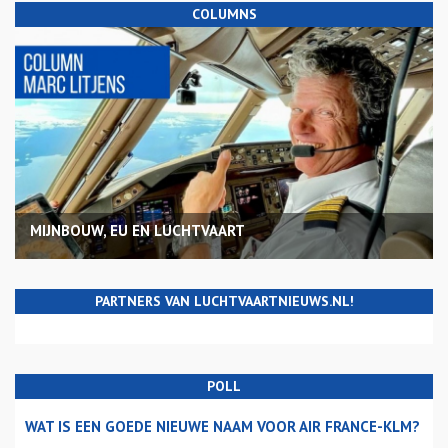
COLUMNS
MIJNBOUW, EU EN LUCHTVAART
PARTNERS VAN LUCHTVAARTNIEUWS.NL!
POLL
WAT IS EEN GOEDE NIEUWE NAAM VOOR AIR FRANCE-KLM?