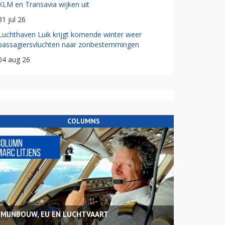
KLM en Transavia wijken uit
31 jul 26
Luchthaven Luik krijgt komende winter weer
passagiersvluchten naar zonbestemmingen
04 aug 26
COLUMNS
MIJNBOUW, EU EN LUCHTVAART