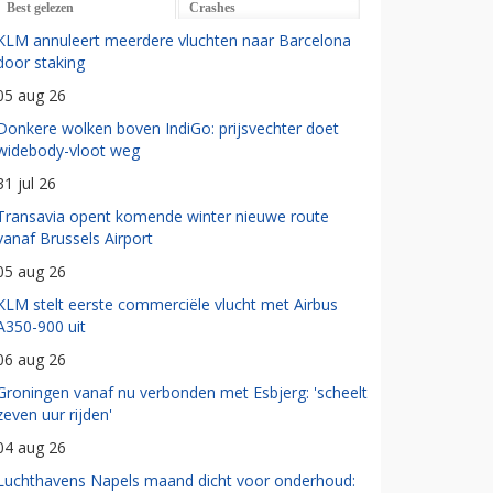
Best gelezen
Crashes
KLM annuleert meerdere vluchten naar Barcelona
door staking
05 aug 26
Donkere wolken boven IndiGo: prijsvechter doet
widebody-vloot weg
31 jul 26
Transavia opent komende winter nieuwe route
vanaf Brussels Airport
05 aug 26
KLM stelt eerste commerciële vlucht met Airbus
A350-900 uit
06 aug 26
Groningen vanaf nu verbonden met Esbjerg: 'scheelt
zeven uur rijden'
04 aug 26
Luchthavens Napels maand dicht voor onderhoud: