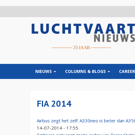
Overslaan
en
naar
de
inhoud
gaan
NIEUWS
COLUMNS & BLOGS
CAREER
FIA 2014
Airbus zegt het zelf: A330neo is beter dan A3
14-07-2014 - 17:55