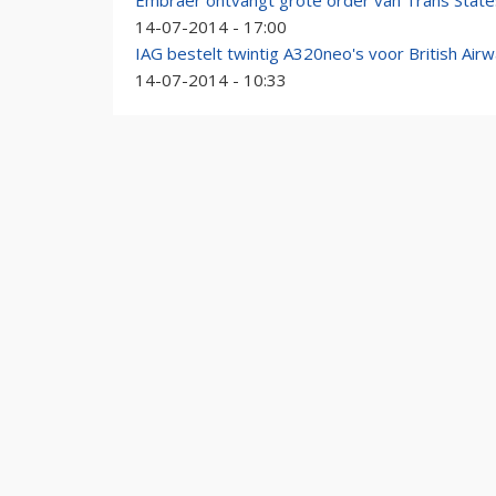
Embraer ontvangt grote order van Trans State
14-07-2014 - 17:00
IAG bestelt twintig A320neo's voor British Air
14-07-2014 - 10:33