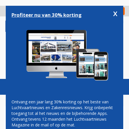
Overslaan
en
x
Digitaal Magazine
Registreer
Check in
naar
Profiteer nu van 30% korting
de
inhoud
gaan
Magazine
Podcasts
Vacatures
Toggl
naviga
Ontvang een jaar lang 30% korting op het beste van
Luchtvaartnieuws en Zakenreisnieuws. Krijg onbeperkt
toegang tot al het nieuws en de bijbehorende Apps.
IAG WIL GATWICK-SLOTS VAN
Ontvang tevens 12 maanden het Luchtvaartnieuws
MONARCH VOOR LOW-COST
Magazine in de mail of op de mat.