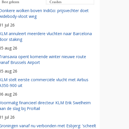
Best gelezen
Crashes
Donkere wolken boven IndiGo: prijsvechter doet
widebody-vloot weg
31 jul 26
KLM annuleert meerdere vluchten naar Barcelona
door staking
05 aug 26
Transavia opent komende winter nieuwe route
vanaf Brussels Airport
05 aug 26
KLM stelt eerste commerciële vlucht met Airbus
A350-900 uit
06 aug 26
Voormalig financieel directeur KLM Erik Swelheim
aan de slag bij ProRail
31 jul 26
Groningen vanaf nu verbonden met Esbjerg: 'scheelt