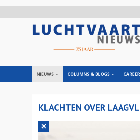
Overslaan
en
naar
de
inhoud
gaan
NIEUWS
COLUMNS & BLOGS
CAREER
KLACHTEN OVER LAAGVL