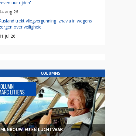
zeven uur rijden'
04 aug 26
Rusland trekt vliegvergunning Izhavia in wegens
zorgen over veiligheid
31 jul 26
COLUMNS
MIJNBOUW, EU EN LUCHTVAART