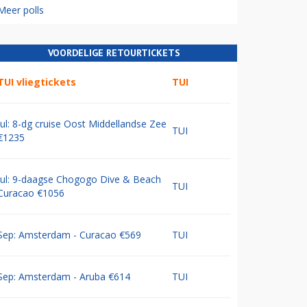
Meer polls
VOORDELIGE RETOURTICKETS
TUI vliegtickets
TUI
Jul: 8-dg cruise Oost Middellandse Zee
TUI
€1235
Jul: 9-daagse Chogogo Dive & Beach
TUI
Curacao €1056
Sep: Amsterdam - Curacao €569
TUI
Sep: Amsterdam - Aruba €614
TUI