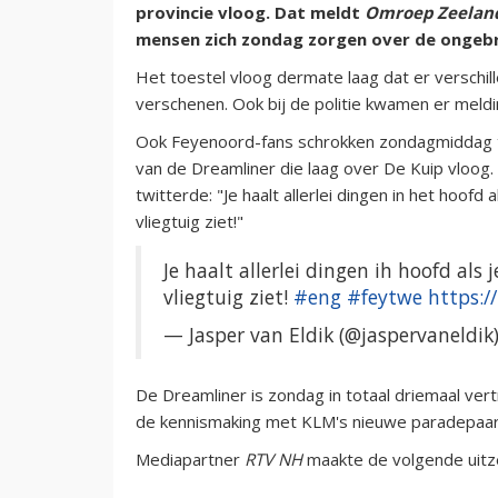
provincie vloog. Dat meldt
Omroep Zeelan
mensen zich zondag zorgen over de ongebrui
Het toestel vloog dermate laag dat er verschi
verschenen. Ook bij de politie kwamen er meldi
Ook Feyenoord-fans schrokken zondagmiddag t
van de Dreamliner die laag over De Kuip vloog. 
twitterde: "Je haalt allerlei dingen in het hoofd
vliegtuig ziet!"
Je haalt allerlei dingen ih hoofd als
vliegtuig ziet!
#eng
#feytwe
https:/
— Jasper van Eldik (@jaspervaneldik
De Dreamliner is zondag in totaal driemaal ver
de kennismaking met KLM's nieuwe paradepaar
Mediapartner
RTV NH
maakte de volgende uitze