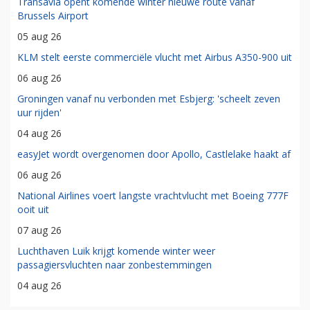
Best gelezen
Crashes
KLM annuleert meerdere vluchten naar Barcelona door
staking
05 aug 26
Transavia opent komende winter nieuwe route vanaf
Brussels Airport
05 aug 26
KLM stelt eerste commerciële vlucht met Airbus A350-900 uit
06 aug 26
Groningen vanaf nu verbonden met Esbjerg: 'scheelt zeven
uur rijden'
04 aug 26
easyJet wordt overgenomen door Apollo, Castlelake haakt af
06 aug 26
National Airlines voert langste vrachtvlucht met Boeing 777F