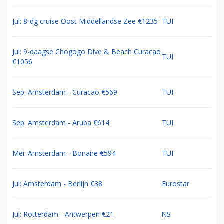
Totaal aantal stemmen: 170
Meer polls
VOORDELIGE RETOURTICKETS
TUI vliegtickets
TUI
Jul: 8-dg cruise Oost Middellandse Zee €1235
TUI
Jul: 9-daagse Chogogo Dive & Beach Curacao
TUI
€1056
Sep: Amsterdam - Curacao €569
TUI
Sep: Amsterdam - Aruba €614
TUI