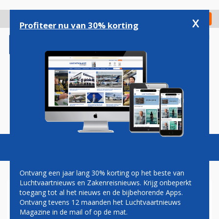
Overslaan
en
x
Digitaal Magazine
Registreer
Check in
naar
Profiteer nu van 30% korting
de
inhoud
gaan
Magazine
Podcasts
Vacatures
Toggl
naviga
Ontvang een jaar lang 30% korting op het beste van
Luchtvaartnieuws en Zakenreisnieuws. Krijg onbeperkt
toegang tot al het nieuws en de bijbehorende Apps.
KLM BREIDT AANTAL
Ontvang tevens 12 maanden het Luchtvaartnieuws
VLUCHTEN NAAR POPULAIRE
Magazine in de mail of op de mat.