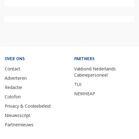
Mei: Amsterdam - Bonaire €594
TUI
Jul: Amsterdam - Berlijn €38
Eurostar
Jul: Rotterdam - Antwerpen €21
NS
OVER ONS
PARTNERS
Contact
Vakbond Nederlands
Cabinepersoneel
Adverteren
TUI
Redactie