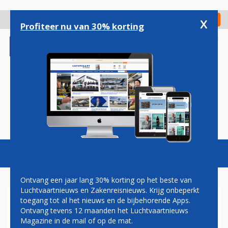
Overslaan
en
x
Digitaal Magazine
Registreer
Check in
naar
Profiteer nu van 30% korting
de
inhoud
gaan
Magazine
Podcasts
Vacatures
Toggl
naviga
Ontvang een jaar lang 30% korting op het beste van
Luchtvaartnieuws en Zakenreisnieuws. Krijg onbeperkt
toegang tot al het nieuws en de bijbehorende Apps.
KLM: FLYING BLUE-LEDEN
Ontvang tevens 12 maanden het Luchtvaartnieuws
HOUDEN LANGER HUN
Magazine in de mail of op de mat.