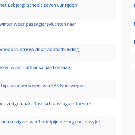
t Esbjerg: 'scheelt zeven uur rijden'
 winter weer passagiersvluchten naar
ernood in: streep door vlootuitbreiding
ukken winst Lufthansa hard omlaag
 bij cabinepersoneel van SAS Noorwegen
voor zelfgemaakt Russisch passagierstoestel
nen reizigers van ‘hoofdpijn bezorgend’ easyJet