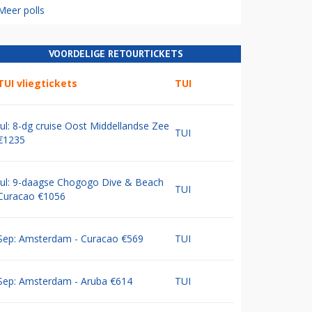
Meer polls
VOORDELIGE RETOURTICKETS
TUI vliegtickets
TUI
Jul: 8-dg cruise Oost Middellandse Zee
TUI
€1235
Jul: 9-daagse Chogogo Dive & Beach
TUI
Curacao €1056
Sep: Amsterdam - Curacao €569
TUI
Sep: Amsterdam - Aruba €614
TUI