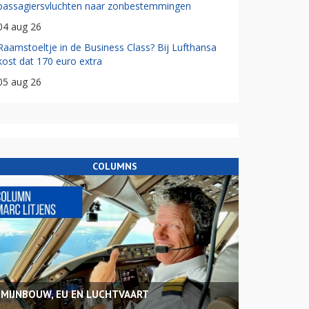
passagiersvluchten naar zonbestemmingen
04 aug 26
Raamstoeltje in de Business Class? Bij Lufthansa
kost dat 170 euro extra
05 aug 26
COLUMNS
MIJNBOUW, EU EN LUCHTVAART