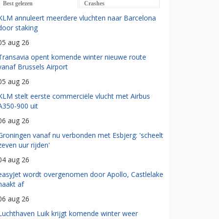
Best gelezen
Crashes
KLM annuleert meerdere vluchten naar Barcelona
door staking
05 aug 26
Transavia opent komende winter nieuwe route
vanaf Brussels Airport
05 aug 26
KLM stelt eerste commerciële vlucht met Airbus
A350-900 uit
06 aug 26
Groningen vanaf nu verbonden met Esbjerg: 'scheelt
zeven uur rijden'
04 aug 26
easyJet wordt overgenomen door Apollo, Castlelake
haakt af
06 aug 26
Luchthaven Luik krijgt komende winter weer