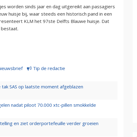
es worden sinds jaar en dag uitgereikt aan passagiers
euw huisje bij, waar steeds een historisch pand in een
resenteert KLM het 97ste Delfts Blauwe huisje. Dat
M bestaat.
nieuwsbrief
Tip de redactie
 tak SAS op laatste moment afgeblazen
elen nadat piloot 70.000 xtc-pillen smokkelde
elling en ziet orderportefeuille verder groeien