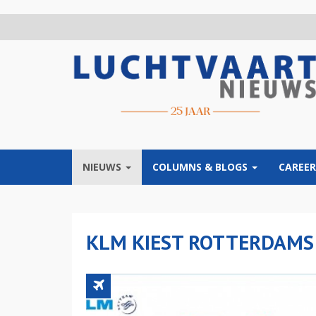
Overslaan
en
naar
de
inhoud
gaan
NIEUWS
COLUMNS & BLOGS
CAREER
KLM KIEST ROTTERDAMS 