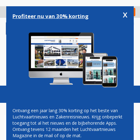
Overslaan
en
x
Digitaal Magazine
Registreer
Check in
naar
Profiteer nu van 30% korting
de
inhoud
gaan
Magazine
Podcasts
Vacatures
Toggl
naviga
Ontvang een jaar lang 30% korting op het beste van
Luchtvaartnieuws en Zakenreisnieuws. Krijg onbeperkt
toegang tot al het nieuws en de bijbehorende Apps.
KLM ONTVANGT
Ontvang tevens 12 maanden het Luchtvaartnieuws
DREAMLINER NUMMER ACHT
Magazine in de mail of op de mat.