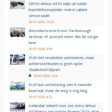
SWISS-Airbus A330 wijkt uit nadat
koptelefoonoplader rook in cabine
veroorzaakt
30-07-2026, 10:23
Bezoekersrecord voor Farnborough
Airshow: 41 procent meer dan de vorige
keer
30-07-2026, 9:30
KLM ziet resultaten verbeteren, maar
achteroverleunen is geen optie:
‘Realistisch blijven’
30-07-2026, 9:29
KLM laat verbetering zien in tweede
kwartaal, maar de weg is nog lang
30-07-2026, 8:22
Icelandair tekent voor zes extra Airbus
A320neo's om laatste Boeing 757's af te