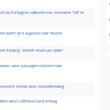
rust bij Portugese vakbond over overname TAP te
hol opent op 6 augustus haar deuren
t Esbjerg: 'scheelt zeven uur rijden'
 winter weer passagiersvluchten naar
ernood in: streep door vlootuitbreiding
ukken winst Lufthansa hard omlaag