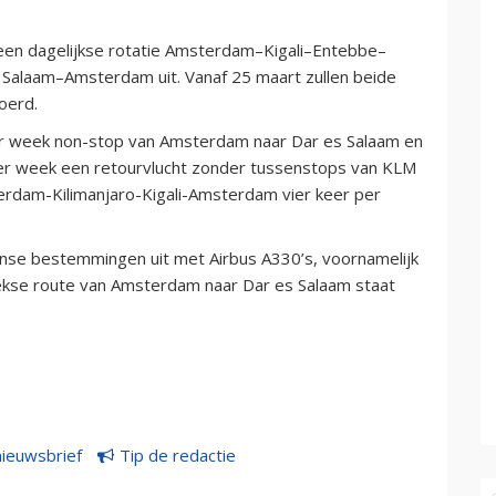
een dagelijkse rotatie Amsterdam–Kigali–Entebbe–
alaam–Amsterdam uit. Vanaf 25 maart zullen beide
oerd.
er week non-stop van Amsterdam naar Dar es Salaam en
eer week een retourvlucht zonder tussenstops van KLM
erdam-Kilimanjaro-Kigali-Amsterdam vier keer per
anse bestemmingen uit met Airbus A330’s, voornamelijk
eekse route van Amsterdam naar Dar es Salaam staat
nieuwsbrief
Tip de redactie