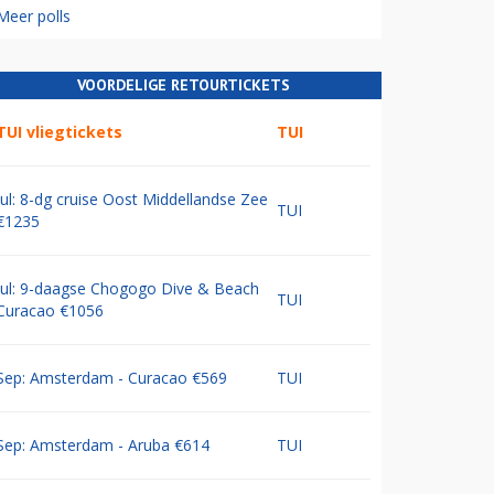
Meer polls
VOORDELIGE RETOURTICKETS
TUI vliegtickets
TUI
Jul: 8-dg cruise Oost Middellandse Zee
TUI
€1235
Jul: 9-daagse Chogogo Dive & Beach
TUI
Curacao €1056
Sep: Amsterdam - Curacao €569
TUI
Sep: Amsterdam - Aruba €614
TUI