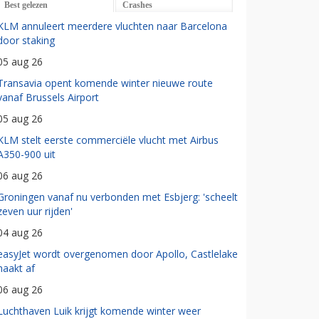
Best gelezen
Crashes
KLM annuleert meerdere vluchten naar Barcelona
door staking
05 aug 26
Transavia opent komende winter nieuwe route
vanaf Brussels Airport
05 aug 26
KLM stelt eerste commerciële vlucht met Airbus
A350-900 uit
06 aug 26
Groningen vanaf nu verbonden met Esbjerg: 'scheelt
zeven uur rijden'
04 aug 26
easyJet wordt overgenomen door Apollo, Castlelake
haakt af
06 aug 26
Luchthaven Luik krijgt komende winter weer