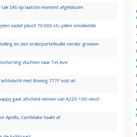
 tak SAS op laatste moment afgeblazen
elen nadat piloot 70.000 xtc-pillen smokkelde
elling en ziet orderportefeuille verder groeien
chorting vluchten naar Tel Aviv
vrachtvlucht met Boeing 777F ooit uit
happij gaat afscheid nemen van A220-100-vloot
 Apollo, Castlelake haakt af
n de luchtvaart