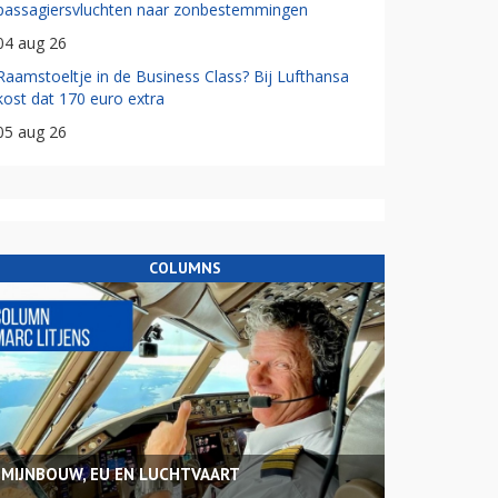
passagiersvluchten naar zonbestemmingen
04 aug 26
Raamstoeltje in de Business Class? Bij Lufthansa
kost dat 170 euro extra
05 aug 26
COLUMNS
MIJNBOUW, EU EN LUCHTVAART