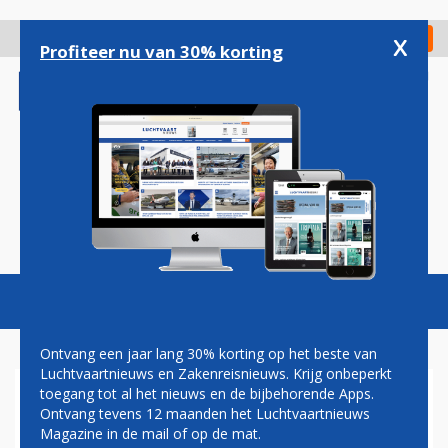
Overslaan
en
x
Digitaal Magazine
Registreer
Check in
naar
Profiteer nu van 30% korting
de
inhoud
gaan
Magazine
Podcasts
Vacatures
Toggl
naviga
Ontvang een jaar lang 30% korting op het beste van
Luchtvaartnieuws en Zakenreisnieuws. Krijg onbeperkt
toegang tot al het nieuws en de bijbehorende Apps.
KLM START VLUCHTEN NAAR
Ontvang tevens 12 maanden het Luchtvaartnieuws
BOGOTÁ EN CALI
Magazine in de mail of op de mat.