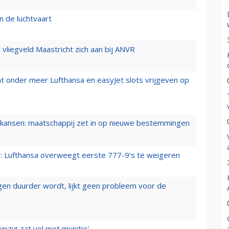
n de luchtvaart
t vliegveld Maastricht zich aan bij ANVR
t onder meer Lufthansa en easyJet slots vrijgeven op
ansen: maatschappij zet in op nieuwe bestemmingen
er: Lufthansa overweegt eerste 777-9’s te weigeren
iegen duurder wordt, lijkt geen probleem voor de
ipzig zat vol met munitie'