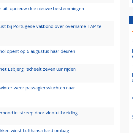
er uit: opnieuw drie nieuwe bestemmingen
rust bij Portugese vakbond over overname TAP te
hol opent op 6 augustus haar deuren
t Esbjerg: 'scheelt zeven uur rijden'
 winter weer passagiersvluchten naar
ernood in: streep door vlootuitbreiding
ukken winst Lufthansa hard omlaag