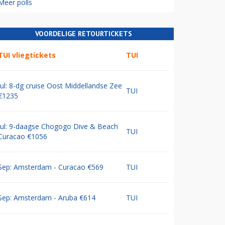
Meer polls
VOORDELIGE RETOURTICKETS
TUI vliegtickets
TUI
Jul: 8-dg cruise Oost Middellandse Zee
TUI
€1235
Jul: 9-daagse Chogogo Dive & Beach
TUI
Curacao €1056
Sep: Amsterdam - Curacao €569
TUI
Sep: Amsterdam - Aruba €614
TUI