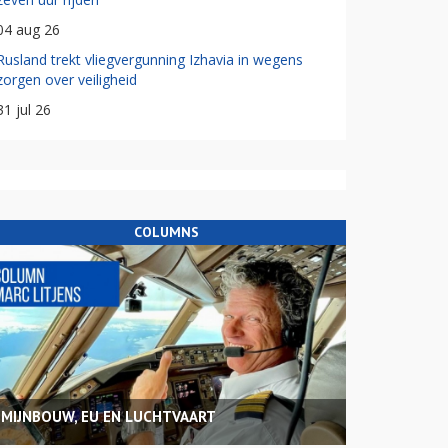
04 aug 26
Rusland trekt vliegvergunning Izhavia in wegens
zorgen over veiligheid
31 jul 26
COLUMNS
MIJNBOUW, EU EN LUCHTVAART