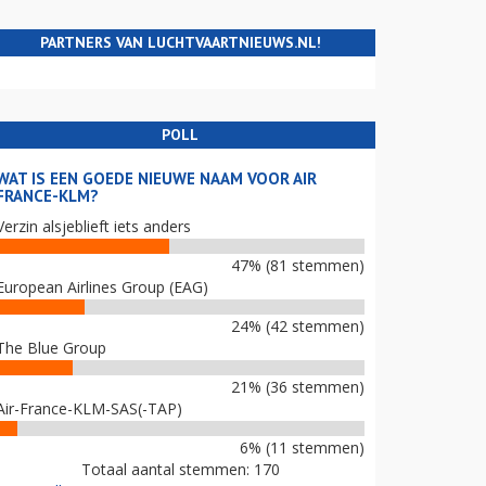
PARTNERS VAN LUCHTVAARTNIEUWS.NL!
POLL
WAT IS EEN GOEDE NIEUWE NAAM VOOR AIR
FRANCE-KLM?
Verzin alsjeblieft iets anders
47% (81 stemmen)
European Airlines Group (EAG)
24% (42 stemmen)
The Blue Group
21% (36 stemmen)
Air-France-KLM-SAS(-TAP)
6% (11 stemmen)
Totaal aantal stemmen: 170