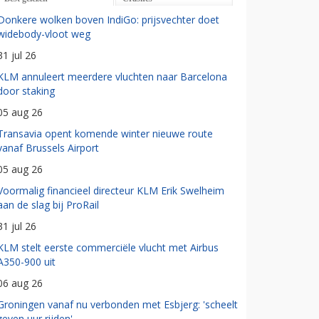
Donkere wolken boven IndiGo: prijsvechter doet
widebody-vloot weg
31 jul 26
KLM annuleert meerdere vluchten naar Barcelona
door staking
05 aug 26
Transavia opent komende winter nieuwe route
vanaf Brussels Airport
05 aug 26
Voormalig financieel directeur KLM Erik Swelheim
aan de slag bij ProRail
31 jul 26
KLM stelt eerste commerciële vlucht met Airbus
A350-900 uit
06 aug 26
Groningen vanaf nu verbonden met Esbjerg: 'scheelt
zeven uur rijden'