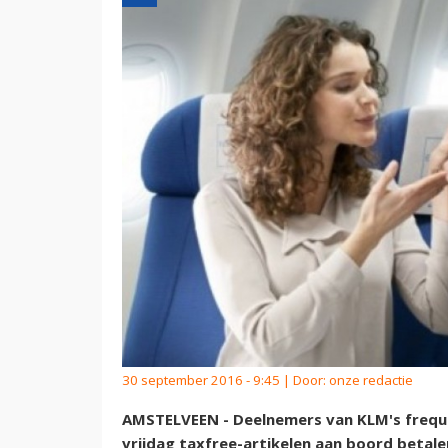
30 september 2016 - 9:45 | Door:
onze redactie
AMSTELVEEN - Deelnemers van KLM's freque
vrijdag taxfree-artikelen aan boord betal