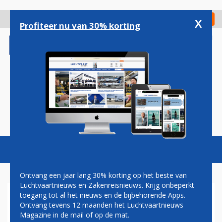
Overslaan
en
x
Digitaal Magazine
Registreer
Check in
naar
Profiteer nu van 30% korting
de
inhoud
gaan
Magazine
Podcasts
Vacatures
Toggl
naviga
Ontvang een jaar lang 30% korting op het beste van
Luchtvaartnieuws en Zakenreisnieuws. Krijg onbeperkt
toegang tot al het nieuws en de bijbehorende Apps.
KLM VERPLAATST
Ontvang tevens 12 maanden het Luchtvaartnieuws
VLUCHTEN VAN LINATE
Magazine in de mail of op de mat.