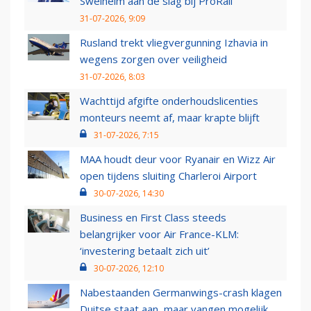
Swelheim aan de slag bij ProRail
31-07-2026, 9:09
Rusland trekt vliegvergunning Izhavia in
wegens zorgen over veiligheid
31-07-2026, 8:03
Wachttijd afgifte onderhoudslicenties
monteurs neemt af, maar krapte blijft
31-07-2026, 7:15
MAA houdt deur voor Ryanair en Wizz Air
open tijdens sluiting Charleroi Airport
30-07-2026, 14:30
Business en First Class steeds
belangrijker voor Air France-KLM:
‘investering betaalt zich uit’
30-07-2026, 12:10
Nabestaanden Germanwings-crash klagen
Duitse staat aan, maar vangen mogelijk