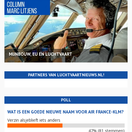
MIJNBOUW, EU EN LUCHTVAART
PARTNERS VAN LUCHTVAARTNIEUWS.NL!
POLL
WAT IS EEN GOEDE NIEUWE NAAM VOOR AIR FRANCE-KLM?
Verzin alsjeblieft iets anders
47% (81 stemmen)