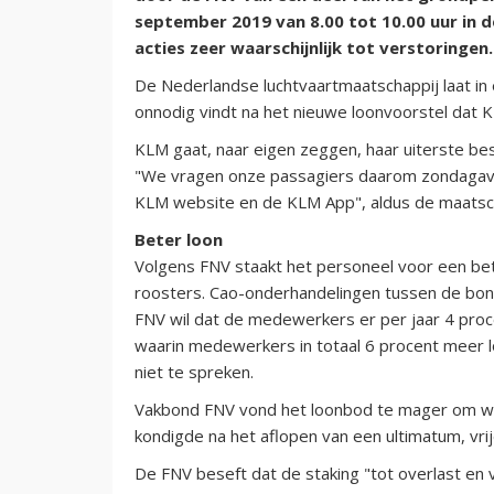
september 2019 van 8.00 tot 10.00 uur in
acties zeer waarschijnlijk tot verstoringen.
De Nederlandse luchtvaartmaatschappij laat in 
onnodig vindt na het nieuwe loonvoorstel dat
KLM gaat, naar eigen zeggen, haar uiterste b
"We vragen onze passagiers daarom zondagav
KLM website en de KLM App", aldus de maatsch
Beter loon
Volgens FNV staakt het personeel voor een be
roosters. Cao-onderhandelingen tussen de bond
FNV wil dat de medewerkers er per jaar 4 proc
waarin medewerkers in totaal 6 procent meer l
niet te spreken.
Vakbond FNV vond het loonbod te mager om we
kondigde na het aflopen van een ultimatum, vri
De FNV beseft dat de staking "tot overlast en v