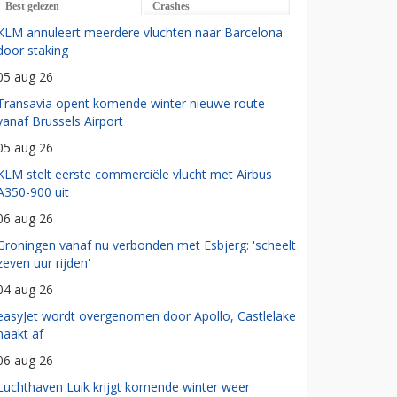
Best gelezen
Crashes
KLM annuleert meerdere vluchten naar Barcelona
door staking
05 aug 26
Transavia opent komende winter nieuwe route
vanaf Brussels Airport
05 aug 26
KLM stelt eerste commerciële vlucht met Airbus
A350-900 uit
06 aug 26
Groningen vanaf nu verbonden met Esbjerg: 'scheelt
zeven uur rijden'
04 aug 26
easyJet wordt overgenomen door Apollo, Castlelake
haakt af
06 aug 26
Luchthaven Luik krijgt komende winter weer