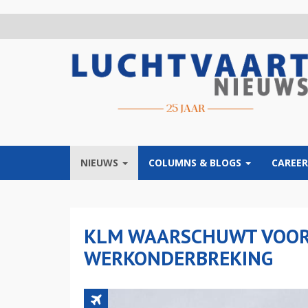
Overslaan
en
naar
de
inhoud
gaan
NIEUWS
COLUMNS & BLOGS
CAREER
KLM WAARSCHUWT VOOR
WERKONDERBREKING