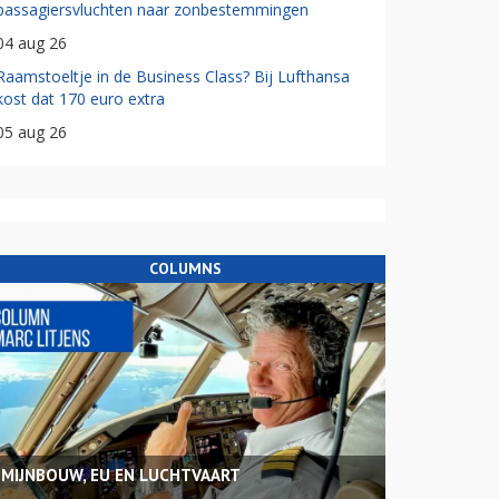
passagiersvluchten naar zonbestemmingen
04 aug 26
Raamstoeltje in de Business Class? Bij Lufthansa
kost dat 170 euro extra
05 aug 26
COLUMNS
MIJNBOUW, EU EN LUCHTVAART