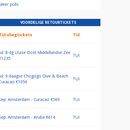
Meer polls
VOORDELIGE RETOURTICKETS
TUI vliegtickets
TUI
Jul: 8-dg cruise Oost Middellandse Zee
TUI
€1235
Jul: 9-daagse Chogogo Dive & Beach
TUI
Curacao €1056
Sep: Amsterdam - Curacao €569
TUI
Sep: Amsterdam - Aruba €614
TUI