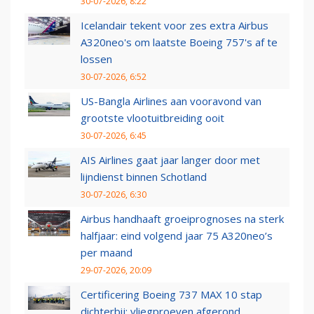
30-07-2026, 8:22
Icelandair tekent voor zes extra Airbus
A320neo's om laatste Boeing 757's af te
lossen
30-07-2026, 6:52
US-Bangla Airlines aan vooravond van
grootste vlootuitbreiding ooit
30-07-2026, 6:45
AIS Airlines gaat jaar langer door met
lijndienst binnen Schotland
30-07-2026, 6:30
Airbus handhaaft groeiprognoses na sterk
halfjaar: eind volgend jaar 75 A320neo’s
per maand
29-07-2026, 20:09
Certificering Boeing 737 MAX 10 stap
dichterbij: vliegproeven afgerond