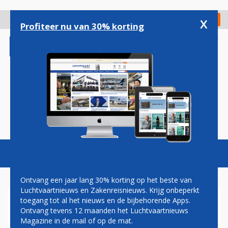
Overslaan
en
x
Digitaal Magazine
Registreer
Check in
naar
Profiteer nu van 30% korting
de
inhoud
gaan
Magazine
Podcasts
Vacatures
Toggl
naviga
Ontvang een jaar lang 30% korting op het beste van
Luchtvaartnieuws en Zakenreisnieuws. Krijg onbeperkt
toegang tot al het nieuws en de bijbehorende Apps.
KLM WISSELT PRIVATAIR-
Ontvang tevens 12 maanden het Luchtvaartnieuws
TOESTEL OP HOUSTON-
Magazine in de mail of op de mat.