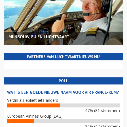
MIJNBOUW, EU EN LUCHTVAART
PARTNERS VAN LUCHTVAARTNIEUWS.NL!
POLL
WAT IS EEN GOEDE NIEUWE NAAM VOOR AIR FRANCE-KLM?
Verzin alsjeblieft iets anders
47% (81 stemmen)
European Airlines Group (EAG)
24% (42 stemmen)