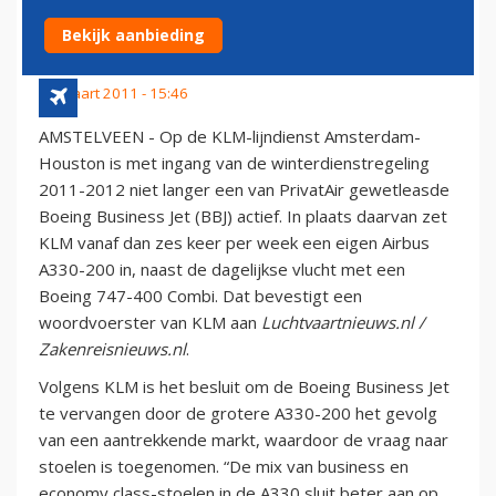
ROUTE IN VOOR A330
Bekijk aanbieding
14 maart 2011 - 15:46
AMSTELVEEN - Op de KLM-lijndienst Amsterdam-
Houston is met ingang van de winterdienstregeling
2011-2012 niet langer een van PrivatAir gewetleasde
Boeing Business Jet (BBJ) actief. In plaats daarvan zet
KLM vanaf dan zes keer per week een eigen Airbus
A330-200 in, naast de dagelijkse vlucht met een
Boeing 747-400 Combi. Dat bevestigt een
woordvoerster van KLM aan
Luchtvaartnieuws.nl /
Zakenreisnieuws.nl
.
Volgens KLM is het besluit om de Boeing Business Jet
te vervangen door de grotere A330-200 het gevolg
van een aantrekkende markt, waardoor de vraag naar
stoelen is toegenomen. “De mix van business en
economy class-stoelen in de A330 sluit beter aan op