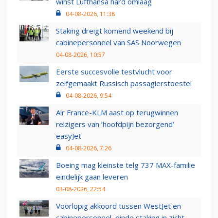
winst Lufthansa hard omlaag
04-08-2026, 11:38
Staking dreigt komend weekend bij
cabinepersoneel van SAS Noorwegen
04-08-2026, 10:57
Eerste succesvolle testvlucht voor
zelfgemaakt Russisch passagierstoestel
04-08-2026, 9:54
Air France-KLM aast op terugwinnen
reizigers van ‘hoofdpijn bezorgend’
easyJet
04-08-2026, 7:26
Boeing mag kleinste telg 737 MAX-familie
eindelijk gaan leveren
03-08-2026, 22:54
Voorlopig akkoord tussen WestJet en
cabinepersoneel, einde staking in zicht