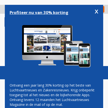
Overslaan
en
x
Digitaal Magazine
Registreer
Check in
naar
Profiteer nu van 30% korting
de
inhoud
gaan
Magazine
Podcasts
Vacatures
Toggl
naviga
Ontvang een jaar lang 30% korting op het beste van
Luchtvaartnieuws en Zakenreisnieuws. Krijg onbeperkt
toegang tot al het nieuws en de bijbehorende Apps.
KUWAIT AIRWAYS GEEFT
Ontvang tevens 12 maanden het Luchtvaartnieuws
ROUTE OP NA REL OM
Magazine in de mail of op de mat.