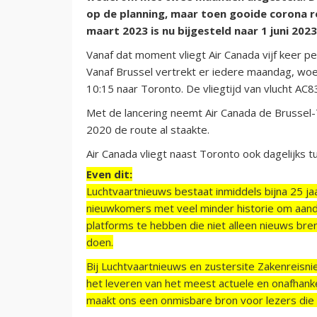
op de planning, maar toen gooide corona r
maart 2023 is nu bijgesteld naar 1 juni 2023
Vanaf dat moment vliegt Air Canada vijf keer 
Vanaf Brussel vertrekt er iedere maandag, wo
10:15 naar Toronto. De vliegtijd van vlucht AC
Met de lancering neemt Air Canada de Brussel-T
2020 de route al staakte.
Air Canada vliegt naast Toronto ook dagelijks
Even dit:
Luchtvaartnieuws bestaat inmiddels bijna 25 jaa
nieuwkomers met veel minder historie om aand
platforms te hebben die niet alleen nieuws bre
doen.
Bij Luchtvaartnieuws en zustersite Zakenreisn
het leveren van het meest actuele en onafhankel
maakt ons een onmisbare bron voor lezers die g