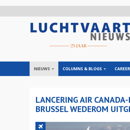
Overslaan
en
naar
de
inhoud
gaan
NIEUWS
COLUMNS & BLOGS
CAREER
LANCERING AIR CANADA
BRUSSEL WEDEROM UITG