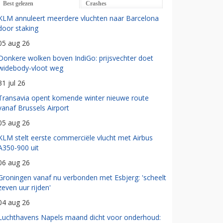
Best gelezen
Crashes
KLM annuleert meerdere vluchten naar Barcelona
door staking
05 aug 26
Donkere wolken boven IndiGo: prijsvechter doet
widebody-vloot weg
31 jul 26
Transavia opent komende winter nieuwe route
vanaf Brussels Airport
05 aug 26
KLM stelt eerste commerciële vlucht met Airbus
A350-900 uit
06 aug 26
Groningen vanaf nu verbonden met Esbjerg: 'scheelt
zeven uur rijden'
04 aug 26
Luchthavens Napels maand dicht voor onderhoud: