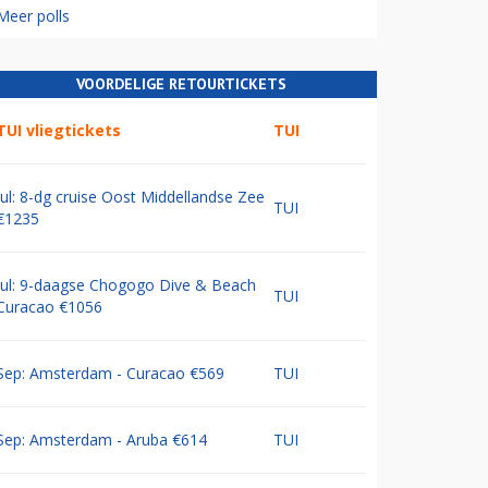
Meer polls
VOORDELIGE RETOURTICKETS
TUI vliegtickets
TUI
Jul: 8-dg cruise Oost Middellandse Zee
TUI
€1235
Jul: 9-daagse Chogogo Dive & Beach
TUI
Curacao €1056
Sep: Amsterdam - Curacao €569
TUI
Sep: Amsterdam - Aruba €614
TUI