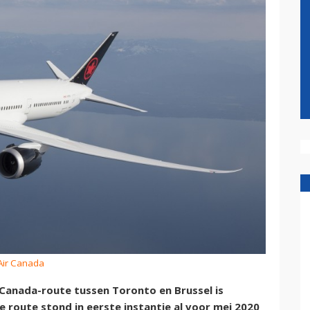
 Air Canada
Canada-route tussen Toronto en Brussel is
route stond in eerste instantie al voor mei 2020