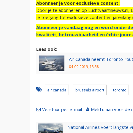
Abonneer je voor exclusieve content:
Door je te abonneren op Luchtvaartnieuws.nl, 
je toegang tot exclusieve content en jarenlang
Abonneer je vandaag nog en word onderde
kwaliteit, betrouwbaarheid en échte journa
Lees ook:
Air Canada neemt Toronto-route
04-09-2019, 13:58
air canada
brussels airport
toronto
Verstuur per e-mail
Meld u aan voor de 
National Airlines voert langste 