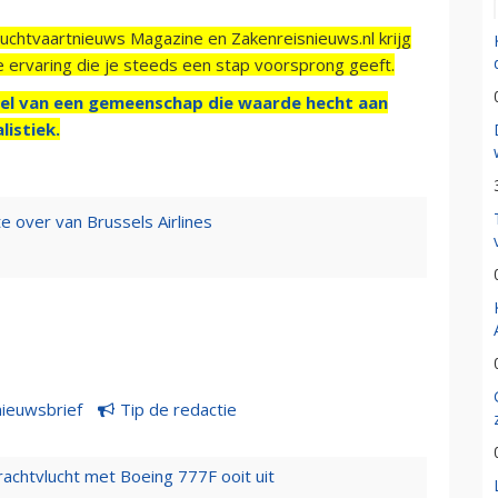
Luchtvaartnieuws Magazine en Zakenreisnieuws.nl krijg
e ervaring die je steeds een stap voorsprong geeft.
el van een gemeenschap die waarde hecht aan
listiek.
 over van Brussels Airlines
nieuwsbrief
Tip de redactie
vrachtvlucht met Boeing 777F ooit uit