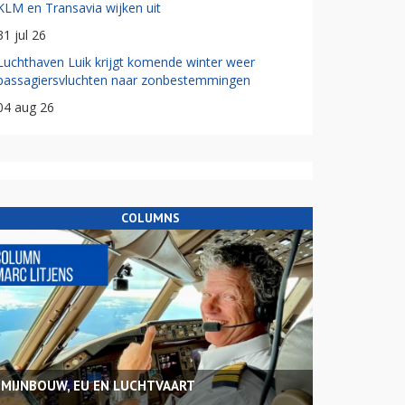
KLM en Transavia wijken uit
31 jul 26
Luchthaven Luik krijgt komende winter weer
passagiersvluchten naar zonbestemmingen
04 aug 26
COLUMNS
MIJNBOUW, EU EN LUCHTVAART