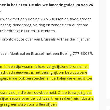
oet in het eten. De nieuwe lanceringsdatum van 26
.
per week met een Boeing 787-8 tussen de twee steden.
ensdag, donderdag, vrijdag en zondag een vlucht om
835 bedraagt 8 uur en 10 minuten.
oronto-route over van Brussels Airlines die in januari
 tussen Montreal en Brussel met een Boeing 777-300ER.
r. In een tijd waarin talloze vergelijkbare bronnen en
acht schreeuwen, is het belangrijk om betrouwbare
ngen, maar ook perspectief en verhalen die er echt toe
ieuws vind je die betrouwbaarheid. Onze toewijding aan
ijke nieuws over de luchtvaart- en (zaken)reisindustrie
raag een stap voor willen blijven.