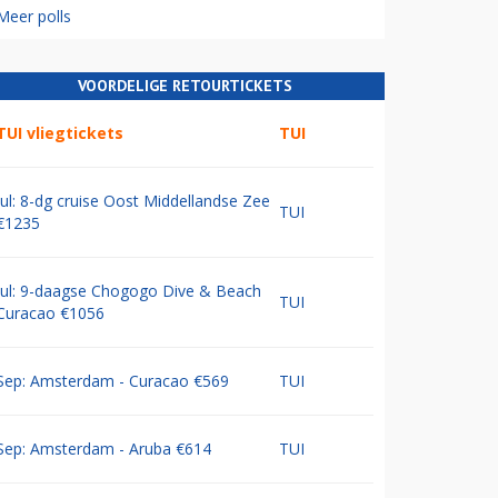
Meer polls
VOORDELIGE RETOURTICKETS
TUI vliegtickets
TUI
Jul: 8-dg cruise Oost Middellandse Zee
TUI
€1235
Jul: 9-daagse Chogogo Dive & Beach
TUI
Curacao €1056
Sep: Amsterdam - Curacao €569
TUI
Sep: Amsterdam - Aruba €614
TUI