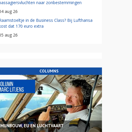
passagiersvluchten naar zonbestemmingen
04 aug 26
Raamstoeltje in de Business Class? Bij Lufthansa
kost dat 170 euro extra
05 aug 26
COLUMNS
MIJNBOUW, EU EN LUCHTVAART