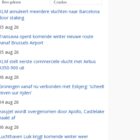
Best gelezen
Crashes
KLM annuleert meerdere vluchten naar Barcelona
door staking
05 aug 26
Transavia opent komende winter nieuwe route
vanaf Brussels Airport
05 aug 26
KLM stelt eerste commerciële vlucht met Airbus
A350-900 uit
06 aug 26
Groningen vanaf nu verbonden met Esbjerg: 'scheelt
zeven uur rijden'
04 aug 26
easyJet wordt overgenomen door Apollo, Castlelake
haakt af
06 aug 26
Luchthaven Luik krijgt komende winter weer