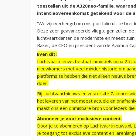
toestellen uit de A320neo-familie, waarond
intentieovereenkomst getekend voor de aa
“We zijn verheugd om ons portfolio uit te brei
Deze zeer geavanceerde vliegtuigen zullen de 
luchtvaartklanten de modernste en meest zuinig
Baker, de CEO en president van de Aviation Cap
Even dit:
Luchtvaartnieuws bestaat inmiddels bijna 25 jaa
nieuwkomers met veel minder historie om aand
platforms te hebben die niet alleen nieuws bre
doen.
Bij Luchtvaartnieuws en zustersite Zakenreisn
het leveren van het meest actuele en onafhankel
maakt ons een onmisbare bron voor lezers die g
Abonneer je voor exclusieve content:
Door je te abonneren op Luchtvaartnieuws.nl, 
je toegang tot exclusieve content en jarenlang