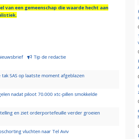
el van een gemeenschap die waarde hecht aan
listiek.
nieuwsbrief
Tip de redactie
 tak SAS op laatste moment afgeblazen
elen nadat piloot 70.000 xtc-pillen smokkelde
elling en ziet orderportefeuille verder groeien
chorting vluchten naar Tel Aviv