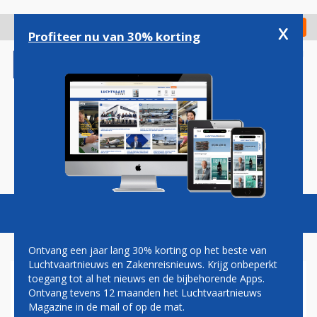
Overslaan
en
x
Digitaal Magazine
Registreer
Check in
naar
Profiteer nu van 30% korting
de
inhoud
gaan
Magazine
Podcasts
Vacatures
Toggl
naviga
Ontvang een jaar lang 30% korting op het beste van
Luchtvaartnieuws en Zakenreisnieuws. Krijg onbeperkt
toegang tot al het nieuws en de bijbehorende Apps.
LICHTGEWONDEN DOOR
Ontvang tevens 12 maanden het Luchtvaartnieuws
TURBULENTIE OP KLM-
Magazine in de mail of op de mat.