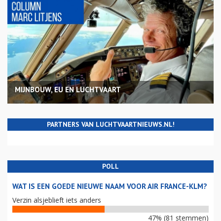
MIJNBOUW, EU EN LUCHTVAART
PARTNERS VAN LUCHTVAARTNIEUWS.NL!
POLL
WAT IS EEN GOEDE NIEUWE NAAM VOOR AIR FRANCE-KLM?
Verzin alsjeblieft iets anders
47% (81 stemmen)