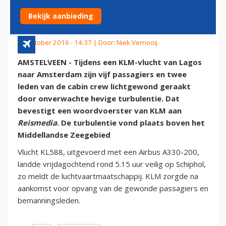
VLUCHT
Bekijk aanbieding
14 oktober 2016 - 14:37 | Door:
Niek Vernooij
AMSTELVEEN - Tijdens een KLM-vlucht van Lagos
naar Amsterdam zijn vijf passagiers en twee
leden van de cabin crew lichtgewond geraakt
door onverwachte hevige turbulentie. Dat
bevestigt een woordvoerster van KLM aan
Reismedia
. De turbulentie vond plaats boven het
Middellandse Zeegebied
Vlucht KL588, uitgevoerd met een Airbus A330-200,
landde vrijdagochtend rond 5.15 uur veilig op Schiphol,
zo meldt de luchtvaartmaatschappij. KLM zorgde na
aankomst voor opvang van de gewonde passagiers en
bemanningsleden.