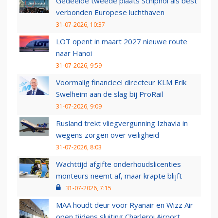
Gedeelde tweede plaats Schiphol als best
verbonden Europese luchthaven
31-07-2026, 10:37
LOT opent in maart 2027 nieuwe route
naar Hanoi
31-07-2026, 9:59
Voormalig financieel directeur KLM Erik
Swelheim aan de slag bij ProRail
31-07-2026, 9:09
Rusland trekt vliegvergunning Izhavia in
wegens zorgen over veiligheid
31-07-2026, 8:03
Wachttijd afgifte onderhoudslicenties
monteurs neemt af, maar krapte blijft
31-07-2026, 7:15
MAA houdt deur voor Ryanair en Wizz Air
open tijdens sluiting Charleroi Airport