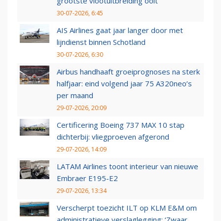
grootste vlootuitbreiding ooit
30-07-2026, 6:45
AIS Airlines gaat jaar langer door met
lijndienst binnen Schotland
30-07-2026, 6:30
Airbus handhaaft groeiprognoses na sterk
halfjaar: eind volgend jaar 75 A320neo’s
per maand
29-07-2026, 20:09
Certificering Boeing 737 MAX 10 stap
dichterbij: vliegproeven afgerond
29-07-2026, 14:09
LATAM Airlines toont interieur van nieuwe
Embraer E195-E2
29-07-2026, 13:34
Verscherpt toezicht ILT op KLM E&M om
administratieve verslaglegging: ‘Zwaar