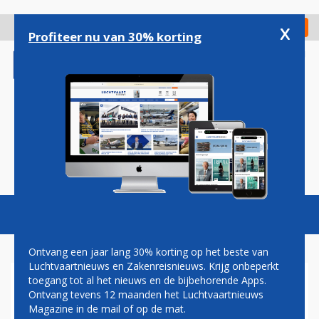
Overslaan
en
x
Digitaal Magazine
Registreer
Check in
naar
Profiteer nu van 30% korting
de
inhoud
gaan
Magazine
Podcasts
Vacatures
Toggl
naviga
Ontvang een jaar lang 30% korting op het beste van
Luchtvaartnieuws en Zakenreisnieuws. Krijg onbeperkt
toegang tot al het nieuws en de bijbehorende Apps.
LUCHTVAARTNIEUWS 2016:
Ontvang tevens 12 maanden het Luchtvaartnieuws
DIT LAS U HET MEEST
Magazine in de mail of op de mat.