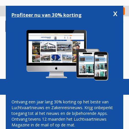
Overslaan
en
x
Digitaal Magazine
Registreer
Check in
naar
Profiteer nu van 30% korting
de
inhoud
gaan
Magazine
Podcasts
Vacatures
Toggl
naviga
Ontvang een jaar lang 30% korting op het beste van
Luchtvaartnieuws en Zakenreisnieuws. Krijg onbeperkt
toegang tot al het nieuws en de bijbehorende Apps.
LUFTHANSA CEO: AIRBUS
Ontvang tevens 12 maanden het Luchtvaartnieuws
A321 NIET COMFORTABEL
Magazine in de mail of op de mat.