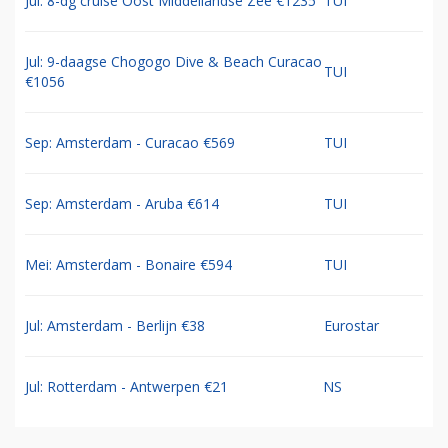
Jul: 8-dg cruise Oost Middellandse Zee €1235
TUI
Jul: 9-daagse Chogogo Dive & Beach Curacao
TUI
€1056
Sep: Amsterdam - Curacao €569
TUI
Sep: Amsterdam - Aruba €614
TUI
Mei: Amsterdam - Bonaire €594
TUI
Jul: Amsterdam - Berlijn €38
Eurostar
Jul: Rotterdam - Antwerpen €21
NS