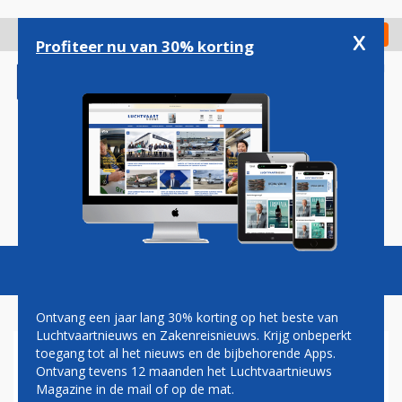
Overslaan
en
x
Digitaal Magazine
Registreer
Check in
naar
Profiteer nu van 30% korting
de
inhoud
gaan
Magazine
Podcasts
Vacatures
Toggl
naviga
Ontvang een jaar lang 30% korting op het beste van
Luchtvaartnieuws en Zakenreisnieuws. Krijg onbeperkt
toegang tot al het nieuws en de bijbehorende Apps.
LUFTHANSA ZET 747'S IN OP
Ontvang tevens 12 maanden het Luchtvaartnieuws
BINNENLANDSE VLUCHTEN
Magazine in de mail of op de mat.