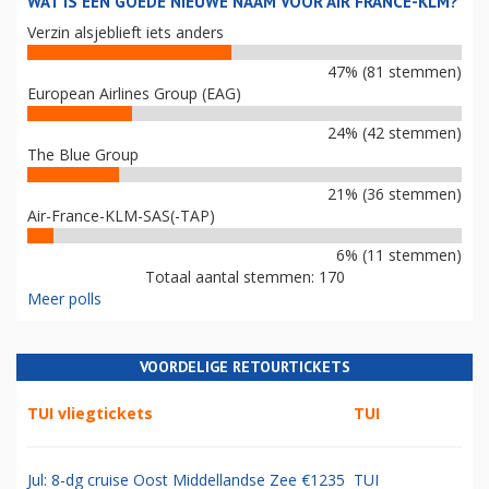
WAT IS EEN GOEDE NIEUWE NAAM VOOR AIR FRANCE-KLM?
Verzin alsjeblieft iets anders
47% (81 stemmen)
European Airlines Group (EAG)
24% (42 stemmen)
The Blue Group
21% (36 stemmen)
Air-France-KLM-SAS(-TAP)
6% (11 stemmen)
Totaal aantal stemmen: 170
Meer polls
VOORDELIGE RETOURTICKETS
TUI vliegtickets
TUI
Jul: 8-dg cruise Oost Middellandse Zee €1235
TUI