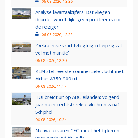
06-08-2026, 13:36
Analyse kwartaalcijfers: Dat vliegen
duurder wordt, lijkt geen probleem voor
de reiziger
06-08-2026, 12:22
'Oekraïense vrachtvliegtuig in Leipzig zat
vol met munitie'
06-08-2026, 12:20
KLM stelt eerste commerciële vlucht met
Airbus A350-900 uit
06-08-2026, 11:17
TUI breidt uit op ABC-eilanden: volgend
jaar meer rechtstreekse vluchten vanaf
Schiphol
06-08-2026, 10:24
Nieuwe ervaren CEO moet het tij keren
voor geplaagd Air India