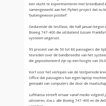
een vlucht te experimenteren met breedband i
samengewerkt aan het FlyNet-project dat nu bi
‘buitengewoon positief’.
Gedurende de testfase, die half januari begon 
Boeing 747-400 die uitsluitend tussen Frankfu
systeem uitgerust.
95 procent van de 50 tot 80 passagiers die ti
tevreden over de bandbreedte van het systeem
die gepositioneerd zijn op een hoogte van 36.
Kort voor het verlopen van de testperiode kre
Office dat passagiers hun eigen laptop mochte
gemaakt van computers die door de maatschapp
Lufthansa streeft ernaar vanaf medio volgend ja
uitvoeren, d.w.z. alle Boeing 747-400 en de A
voorzien.