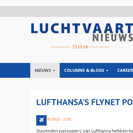
Overslaan
en
naar
de
inhoud
gaan
NIEUWS
COLUMNS & BLOGS
CAREER
LUFTHANSA'S FLYNET PO
24 april 2003 - 2:00
Duizenden passagiers van Lufthansa hebben ku