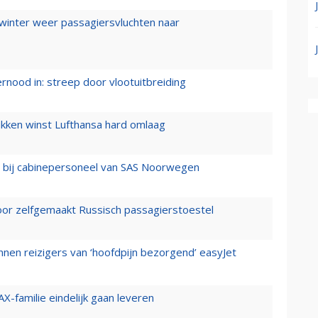
 winter weer passagiersvluchten naar
ernood in: streep door vlootuitbreiding
ukken winst Lufthansa hard omlaag
 bij cabinepersoneel van SAS Noorwegen
voor zelfgemaakt Russisch passagierstoestel
nen reizigers van ‘hoofdpijn bezorgend’ easyJet
X-familie eindelijk gaan leveren