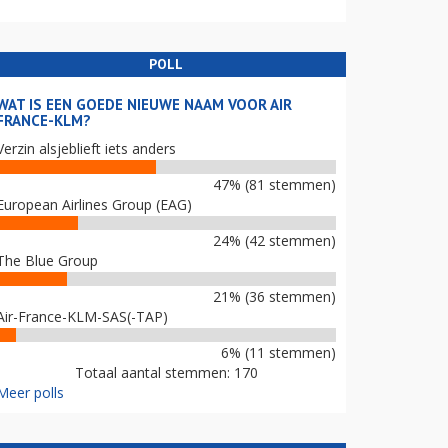
POLL
WAT IS EEN GOEDE NIEUWE NAAM VOOR AIR
FRANCE-KLM?
Verzin alsjeblieft iets anders
47% (81 stemmen)
European Airlines Group (EAG)
24% (42 stemmen)
The Blue Group
21% (36 stemmen)
Air-France-KLM-SAS(-TAP)
6% (11 stemmen)
Totaal aantal stemmen: 170
Meer polls