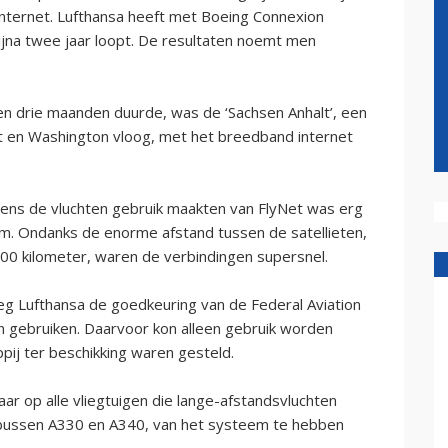
nternet. Lufthansa heeft met Boeing Connexion
jna twee jaar loopt. De resultaten noemt men
en drie maanden duurde, was de ‘Sachsen Anhalt’, een
rt en Washington vloog, met het breedband internet
jdens de vluchten gebruik maakten van FlyNet was erg
. Ondanks de enorme afstand tussen de satellieten,
000 kilometer, waren de verbindingen supersnel.
eg Lufthansa de goedkeuring van de Federal Aviation
n gebruiken. Daarvoor kon alleen gebruik worden
ij ter beschikking waren gesteld.
ar op alle vliegtuigen die lange-afstandsvluchten
irbussen A330 en A340, van het systeem te hebben