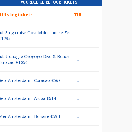
VOORDELIGE RETOURTICKETS
TUI vliegtickets
TUI
Jul: 8-dg cruise Oost Middellandse Zee
TUI
€1235
Jul: 9-daagse Chogogo Dive & Beach
TUI
Curacao €1056
Sep: Amsterdam - Curacao €569
TUI
Sep: Amsterdam - Aruba €614
TUI
Mei: Amsterdam - Bonaire €594
TUI