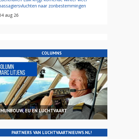
passagiersvluchten naar zonbestemmingen
04 aug 26
COLUMNS
MIJNBOUW, EU EN LUCHTVAART
PARTNERS VAN LUCHTVAARTNIEUWS.NL!