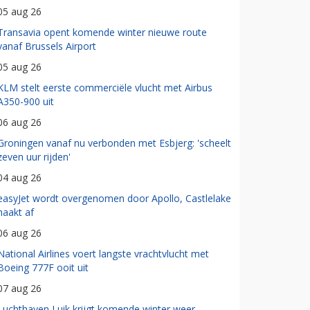
05 aug 26
Transavia opent komende winter nieuwe route
vanaf Brussels Airport
05 aug 26
KLM stelt eerste commerciële vlucht met Airbus
A350-900 uit
06 aug 26
Groningen vanaf nu verbonden met Esbjerg: 'scheelt
zeven uur rijden'
04 aug 26
easyJet wordt overgenomen door Apollo, Castlelake
haakt af
06 aug 26
National Airlines voert langste vrachtvlucht met
Boeing 777F ooit uit
07 aug 26
Luchthaven Luik krijgt komende winter weer