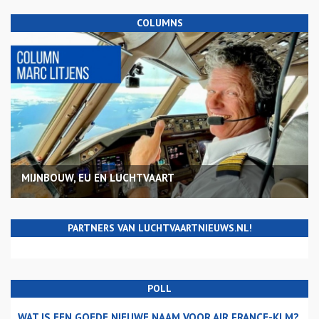
COLUMNS
MIJNBOUW, EU EN LUCHTVAART
PARTNERS VAN LUCHTVAARTNIEUWS.NL!
POLL
WAT IS EEN GOEDE NIEUWE NAAM VOOR AIR FRANCE-KLM?