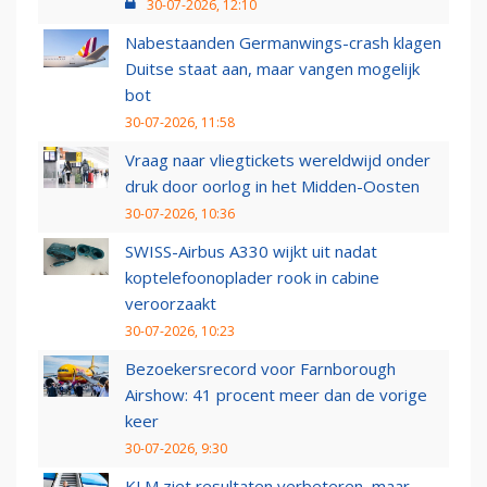
30-07-2026, 12:10
Nabestaanden Germanwings-crash klagen
Duitse staat aan, maar vangen mogelijk
bot
30-07-2026, 11:58
Vraag naar vliegtickets wereldwijd onder
druk door oorlog in het Midden-Oosten
30-07-2026, 10:36
SWISS-Airbus A330 wijkt uit nadat
koptelefoonoplader rook in cabine
veroorzaakt
30-07-2026, 10:23
Bezoekersrecord voor Farnborough
Airshow: 41 procent meer dan de vorige
keer
30-07-2026, 9:30
KLM ziet resultaten verbeteren, maar