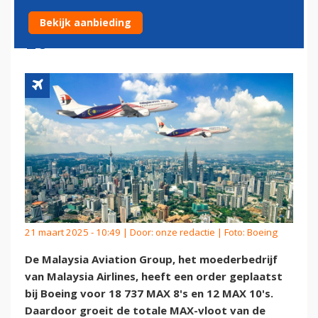
MAX'EN, WAARONDER MAX
Bekijk aanbieding
10
21 maart 2025 - 10:49 | Door:
onze redactie
| Foto: Boeing
De Malaysia Aviation Group, het moederbedrijf
van Malaysia Airlines, heeft een order geplaatst
bij Boeing voor 18 737 MAX 8's en 12 MAX 10's.
Daardoor groeit de totale MAX-vloot van de