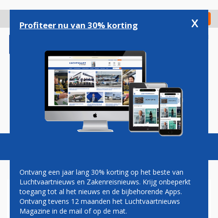
Overslaan
en
x
Digitaal Magazine
Registreer
Check in
naar
Profiteer nu van 30% korting
de
inhoud
gaan
Magazine
Podcasts
Vacatures
Toggl
naviga
Ontvang een jaar lang 30% korting op het beste van
Luchtvaartnieuws en Zakenreisnieuws. Krijg onbeperkt
toegang tot al het nieuws en de bijbehorende Apps.
MALAYSIA AIRLINES BESTELT
Ontvang tevens 12 maanden het Luchtvaartnieuws
NOG MEER BOEING 737
Magazine in de mail of op de mat.