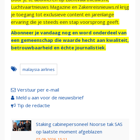
Luchtvaartnieuws Magazine en Zakenreisnieuws.nl krijg
je toegang tot exclusieve content en jarenlange
ervaring die je steeds een stap voorsprong geeft.
Abonneer je vandaag nog en word onderdeel van
een gemeenschap die waarde hecht aan kwaliteit,
betrouwbaarheid en échte journalistiek.
malaysia airlines
Verstuur per e-mail
Meld u aan voor de nieuwsbrief
Tip de redactie
Staking cabinepersoneel Noorse tak SAS
op laatste moment afgeblazen
07-08-2026, 15:11