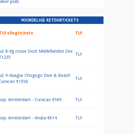
Meer polls
VOORDELIGE RETOURTICKETS
TUI vliegtickets
TUI
Jul: 8-dg cruise Oost Middellandse Zee
TUI
€1235
Jul: 9-daagse Chogogo Dive & Beach
TUI
Curacao €1056
Sep: Amsterdam - Curacao €569
TUI
Sep: Amsterdam - Aruba €614
TUI