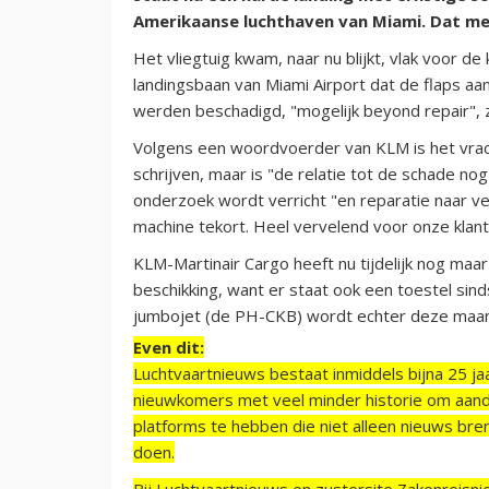
Amerikaanse luchthaven van Miami. Dat me
Het vliegtuig kwam, naar nu blijkt, vlak voor d
landingsbaan van Miami Airport dat de flaps a
werden beschadigd, "mogelijk beyond repair",
Volgens een woordvoerder van KLM is het vrachtv
schrijven, maar is "de relatie tot de schade no
onderzoek wordt verricht "en reparatie naar v
machine tekort. Heel vervelend voor onze klant
KLM-Martinair Cargo heeft nu tijdelijk nog maar
beschikking, want er staat ook een toestel sin
jumbojet (de PH-CKB) wordt echter deze maa
Even dit:
Luchtvaartnieuws bestaat inmiddels bijna 25 jaa
nieuwkomers met veel minder historie om aand
platforms te hebben die niet alleen nieuws bre
doen.
Bij Luchtvaartnieuws en zustersite Zakenreisn