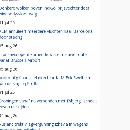
Donkere wolken boven IndiGo: prijsvechter doet
widebody-vloot weg
31 jul 26
KLM annuleert meerdere vluchten naar Barcelona
door staking
05 aug 26
Transavia opent komende winter nieuwe route
vanaf Brussels Airport
05 aug 26
Voormalig financieel directeur KLM Erik Swelheim
aan de slag bij ProRail
31 jul 26
Groningen vanaf nu verbonden met Esbjerg: 'scheelt
zeven uur rijden'
04 aug 26
Rusland trekt vliegvergunning Izhavia in wegens
zorgen over veiligheid