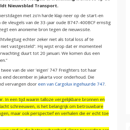
ldt Nieuwsblad Transport.
e kerstdagen met zo’n harde klap neer op de start-en
an de vleugels van de 33-jaar oude B747-400BCF ernstig
 zegt een anonieme bron tegen de nieuwssite.
liegtuig echter zeker niet als total loss af te
g niet vastgesteld". Hij wijst erop dat er momenteel
erwachting duurt tot 20 januari. We komen dus een
en.”
 twee van de vier ‘eigen’ 747 Freighters tot haar
ds eind december in Jakarta voor onderhoud. Die
nd vervangen door
een van Cargolux ingehuurde 747
.
r. In een tijd waarin talloze vergelijkbare bronnen en
acht schreeuwen, is het belangrijk om betrouwbare
ngen, maar ook perspectief en verhalen die er echt toe
ieuws vind je die betrouwbaarheid. Onze toewijding aan