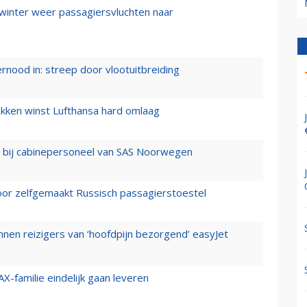
 winter weer passagiersvluchten naar
ernood in: streep door vlootuitbreiding
ukken winst Lufthansa hard omlaag
 bij cabinepersoneel van SAS Noorwegen
voor zelfgemaakt Russisch passagierstoestel
nen reizigers van ‘hoofdpijn bezorgend’ easyJet
X-familie eindelijk gaan leveren