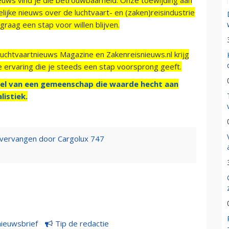
ijke nieuws over de luchtvaart- en (zaken)reisindustrie
raag een stap voor willen blijven.
Luchtvaartnieuws Magazine en Zakenreisnieuws.nl krijg
e ervaring die je steeds een stap voorsprong geeft.
el van een gemeenschap die waarde hecht aan
listiek.
k vervangen door Cargolux 747
nieuwsbrief
Tip de redactie