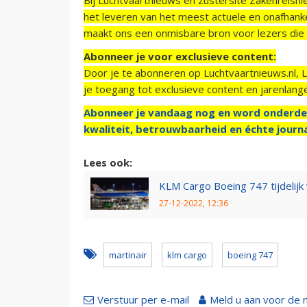
het leveren van het meest actuele en onafhankel
maakt ons een onmisbare bron voor lezers die g
Abonneer je voor exclusieve content:
Door je te abonneren op Luchtvaartnieuws.nl, 
je toegang tot exclusieve content en jarenlang
Abonneer je vandaag nog en word onderde
kwaliteit, betrouwbaarheid en échte journa
Lees ook:
KLM Cargo Boeing 747 tijdelij
27-12-2022, 12:36
martinair
klm cargo
boeing 747
Verstuur per e-mail
Meld u aan voor de 