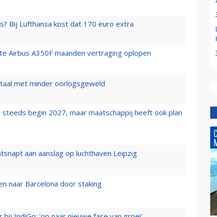
s? Bij Lufthansa kost dat 170 euro extra
rste Airbus A350F maanden vertraging oplopen
wartaal met minder oorlogsgeweld
 steeds begin 2027, maar maatschappij heeft ook plan
tsnapt aan aanslag op luchthaven Leipzig
n naar Barcelona door staking
 bij IndiGo: 'op naar nieuwe fase van groei'