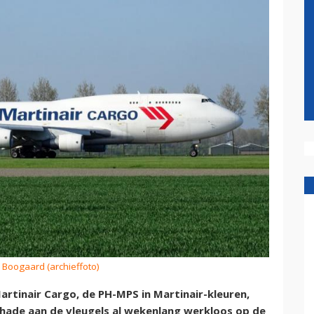
J. Boogaard (archieffoto)
tinair Cargo, de PH-MPS in Martinair-kleuren,
chade aan de vleugels al wekenlang werkloos op de