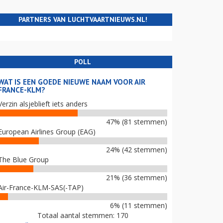
PARTNERS VAN LUCHTVAARTNIEUWS.NL!
POLL
WAT IS EEN GOEDE NIEUWE NAAM VOOR AIR
FRANCE-KLM?
Verzin alsjeblieft iets anders
47% (81 stemmen)
European Airlines Group (EAG)
24% (42 stemmen)
The Blue Group
21% (36 stemmen)
Air-France-KLM-SAS(-TAP)
6% (11 stemmen)
Totaal aantal stemmen: 170