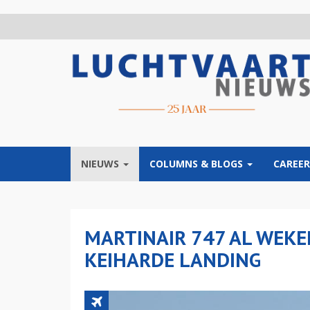
Overslaan
en
naar
de
inhoud
gaan
NIEUWS
COLUMNS & BLOGS
CAREER
MARTINAIR 747 AL WEKE
KEIHARDE LANDING