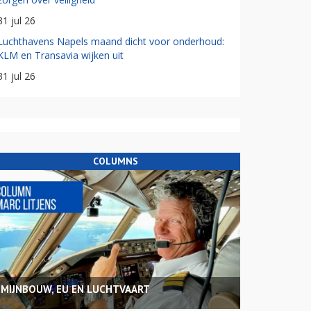
31 jul 26
Luchthavens Napels maand dicht voor onderhoud:
KLM en Transavia wijken uit
31 jul 26
COLUMNS
MIJNBOUW, EU EN LUCHTVAART