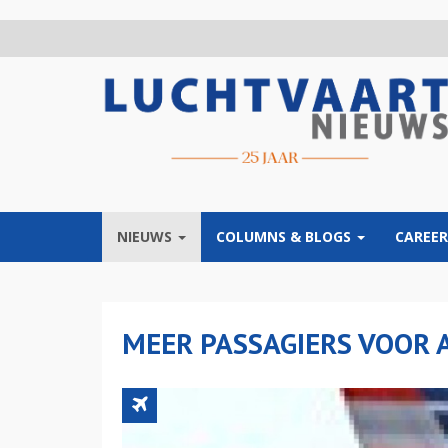
Overslaan
en
naar
de
inhoud
gaan
NIEUWS
COLUMNS & BLOGS
CAREER
MEER PASSAGIERS VOOR A