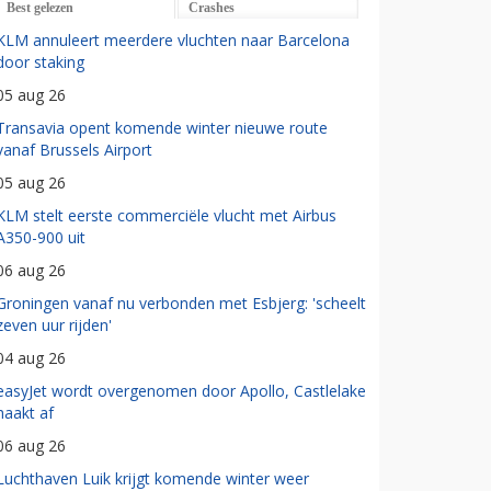
Best gelezen
Crashes
KLM annuleert meerdere vluchten naar Barcelona
door staking
05 aug 26
Transavia opent komende winter nieuwe route
vanaf Brussels Airport
05 aug 26
KLM stelt eerste commerciële vlucht met Airbus
A350-900 uit
06 aug 26
Groningen vanaf nu verbonden met Esbjerg: 'scheelt
zeven uur rijden'
04 aug 26
easyJet wordt overgenomen door Apollo, Castlelake
haakt af
06 aug 26
Luchthaven Luik krijgt komende winter weer