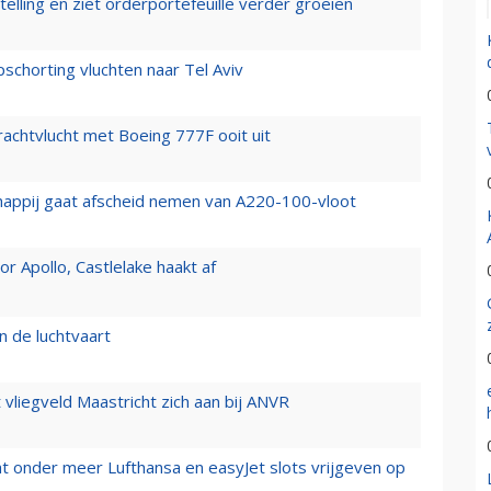
elling en ziet orderportefeuille verder groeien
chorting vluchten naar Tel Aviv
vrachtvlucht met Boeing 777F ooit uit
happij gaat afscheid nemen van A220-100-vloot
 Apollo, Castlelake haakt af
n de luchtvaart
t vliegveld Maastricht zich aan bij ANVR
t onder meer Lufthansa en easyJet slots vrijgeven op