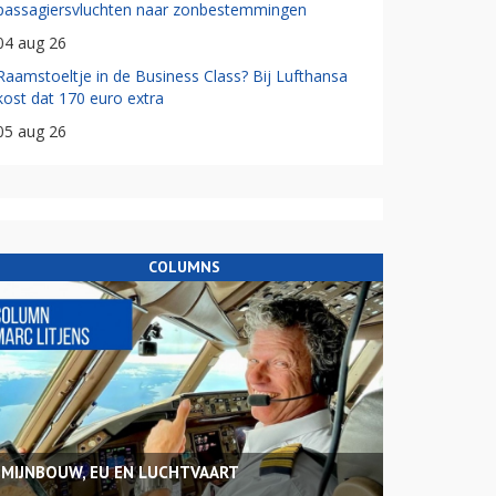
passagiersvluchten naar zonbestemmingen
04 aug 26
Raamstoeltje in de Business Class? Bij Lufthansa
kost dat 170 euro extra
05 aug 26
COLUMNS
MIJNBOUW, EU EN LUCHTVAART