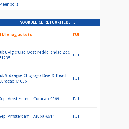
Meer polls
VOORDELIGE RETOURTICKETS
TUI vliegtickets
TUI
Jul: 8-dg cruise Oost Middellandse Zee
TUI
€1235
Jul: 9-daagse Chogogo Dive & Beach
TUI
Curacao €1056
Sep: Amsterdam - Curacao €569
TUI
Sep: Amsterdam - Aruba €614
TUI