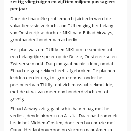
zestig vliegtuigen en vijftien miljoen passagiers
per jaar.
Door de financiële problemen bij airberlin werd de
vakantiedivisie verkocht aan TUI en ging het belang
van Oostenrijkse dochter NIKI naar Etihad Airways,
grootaandeelhouder van airberlin.
Het plan was om TUIfly en NIKI om te smeden tot
een belangrijke speler op de Duitse, Oostenrijkse en
Zwitserse markt. Dat plan gaat nu niet door, omdat
Etihad de gesprekken heeft afgebroken. De plannen
leidden eerder nog tot grote onrust onder het
personeel van TUIfly, dat zich massaal ziekmeldde,
met de uitval van meer dan honderd vluchten tot
gevolg.
Etihad Airways zit gigantisch in haar maag met het
verlieslijdende airberlin en Alitalia. Daarnaast rommelt
het in het Midden-Oosten, door een burenruzie met
Qatar. Het laptopverbod op vluchten naar Amerika