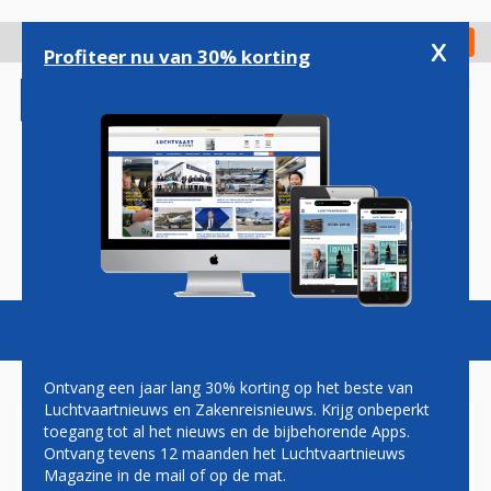
Overslaan
en
x
Digitaal Magazine
Registreer
Check in
naar
Profiteer nu van 30% korting
de
inhoud
gaan
Magazine
Podcasts
Vacatures
Toggl
naviga
Ontvang een jaar lang 30% korting op het beste van
Luchtvaartnieuws en Zakenreisnieuws. Krijg onbeperkt
toegang tot al het nieuws en de bijbehorende Apps.
MEGADEAL TUIFLY EN
Ontvang tevens 12 maanden het Luchtvaartnieuws
ETIHAD AIRWAYS VAN DE
Magazine in de mail of op de mat.