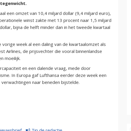
 tegenwicht.
al een omzet van 10,4 miljard dollar (9,4 miljard euro),
perationele winst zakte met 13 procent naar 1,5 miljard
ollar, bijna de helft minder dan in het tweede kwartaal
e vorige week al een daling van de kwartaalomzet als
st Airlines, de prijsvechter die vooral binnenlandse
n moeilijk.
rcapaciteit en een dalende vraag, mede door
isme. In Europa gaf Lufthansa eerder deze week een
e verwachtingen naar beneden bijstelde.
nieuwsbrief
Tip de redactie