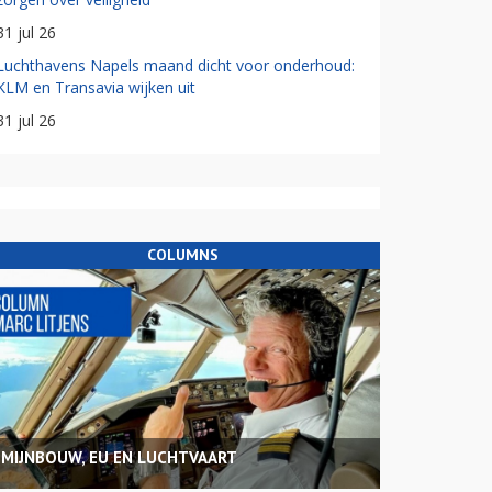
31 jul 26
Luchthavens Napels maand dicht voor onderhoud:
KLM en Transavia wijken uit
31 jul 26
COLUMNS
MIJNBOUW, EU EN LUCHTVAART