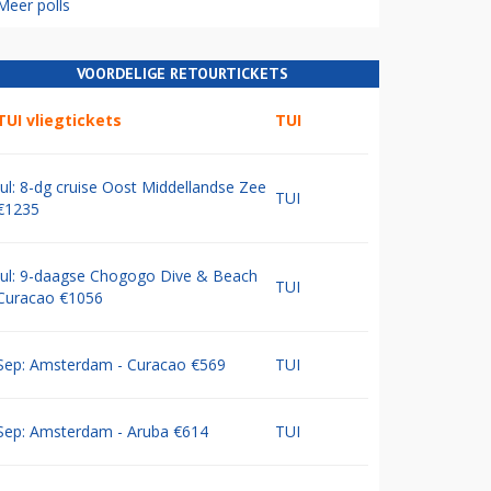
Meer polls
VOORDELIGE RETOURTICKETS
TUI vliegtickets
TUI
Jul: 8-dg cruise Oost Middellandse Zee
TUI
€1235
Jul: 9-daagse Chogogo Dive & Beach
TUI
Curacao €1056
Sep: Amsterdam - Curacao €569
TUI
Sep: Amsterdam - Aruba €614
TUI