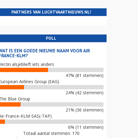
PARTNERS VAN LUCHTVAARTNIEUWS.NL!
POLL
WAT IS EEN GOEDE NIEUWE NAAM VOOR AIR
FRANCE-KLM?
Verzin alsjeblieft iets anders
47% (81 stemmen)
European Airlines Group (EAG)
24% (42 stemmen)
The Blue Group
21% (36 stemmen)
Air-France-KLM-SAS(-TAP)
6% (11 stemmen)
Totaal aantal stemmen: 170