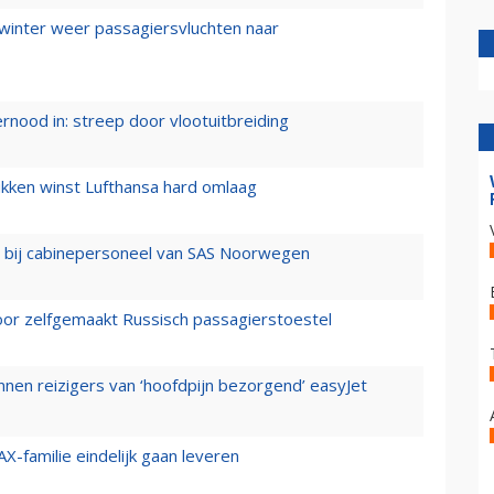
 winter weer passagiersvluchten naar
ernood in: streep door vlootuitbreiding
ukken winst Lufthansa hard omlaag
 bij cabinepersoneel van SAS Noorwegen
voor zelfgemaakt Russisch passagierstoestel
nen reizigers van ‘hoofdpijn bezorgend’ easyJet
X-familie eindelijk gaan leveren