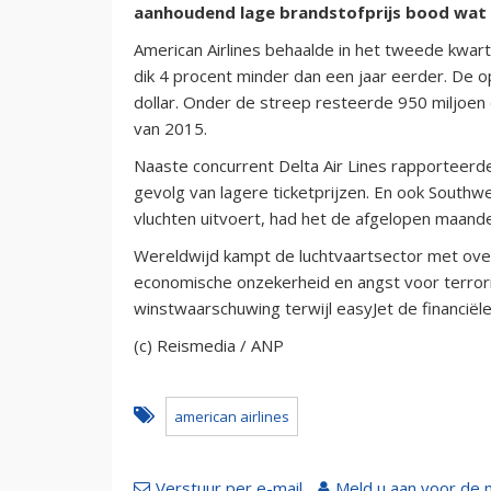
aanhoudend lage brandstofprijs bood wat
American Airlines behaalde in het tweede kwarta
dik 4 procent minder dan een jaar eerder. De o
dollar. Onder de streep resteerde 950 miljoen d
van 2015.
Naaste concurrent Delta Air Lines rapporteerd
gevolg van lagere ticketprijzen. En ook Southwe
vluchten uitvoert, had het de afgelopen maande
Wereldwijd kampt de luchtvaartsector met ove
economische onzekerheid en angst voor terror
winstwaarschuwing terwijl easyJet de financiël
(c) Reismedia / ANP
american airlines
Verstuur per e-mail
Meld u aan voor de 