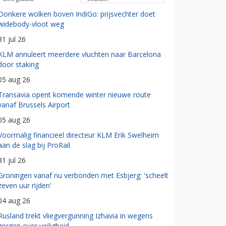
Donkere wolken boven IndiGo: prijsvechter doet
widebody-vloot weg
31 jul 26
KLM annuleert meerdere vluchten naar Barcelona
door staking
05 aug 26
Transavia opent komende winter nieuwe route
vanaf Brussels Airport
05 aug 26
Voormalig financieel directeur KLM Erik Swelheim
aan de slag bij ProRail
31 jul 26
Groningen vanaf nu verbonden met Esbjerg: 'scheelt
zeven uur rijden'
04 aug 26
Rusland trekt vliegvergunning Izhavia in wegens
zorgen over veiligheid