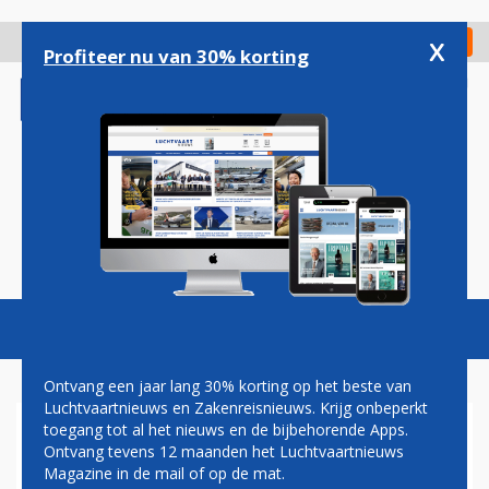
Overslaan
en
x
Digitaal Magazine
Registreer
Check in
naar
Profiteer nu van 30% korting
de
inhoud
gaan
Magazine
Podcasts
Vacatures
Toggl
naviga
Ontvang een jaar lang 30% korting op het beste van
Luchtvaartnieuws en Zakenreisnieuws. Krijg onbeperkt
toegang tot al het nieuws en de bijbehorende Apps.
NIEUWE MAATSCHAPPIJ
Ontvang tevens 12 maanden het Luchtvaartnieuws
ZIPAIR TOONT HUISSTIJL
Magazine in de mail of op de mat.