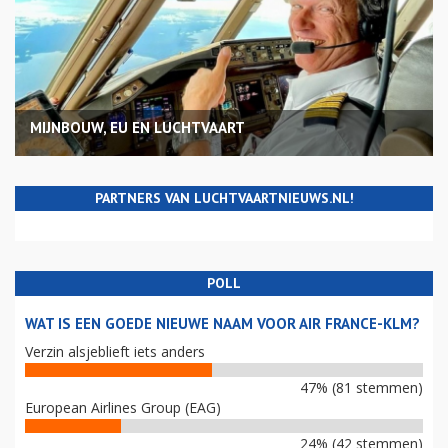
MIJNBOUW, EU EN LUCHTVAART
PARTNERS VAN LUCHTVAARTNIEUWS.NL!
POLL
WAT IS EEN GOEDE NIEUWE NAAM VOOR AIR FRANCE-KLM?
Verzin alsjeblieft iets anders
47% (81 stemmen)
European Airlines Group (EAG)
24% (42 stemmen)