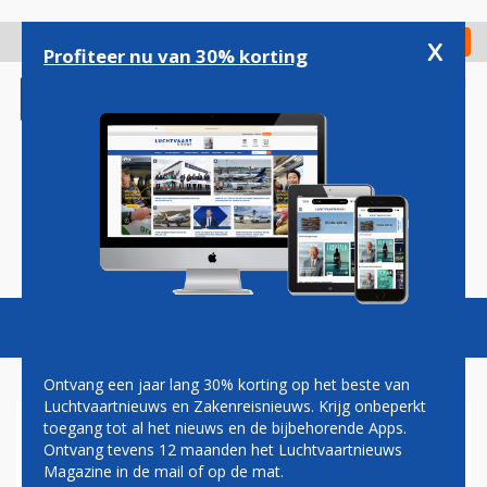
Overslaan
en
x
Digitaal Magazine
Registreer
Check in
naar
Profiteer nu van 30% korting
de
inhoud
gaan
Magazine
Podcasts
Vacatures
Toggl
naviga
Ontvang een jaar lang 30% korting op het beste van
Luchtvaartnieuws en Zakenreisnieuws. Krijg onbeperkt
toegang tot al het nieuws en de bijbehorende Apps.
NIEUWKOMER HIMALAYA
Ontvang tevens 12 maanden het Luchtvaartnieuws
AIRLINES VAN START IN
Magazine in de mail of op de mat.