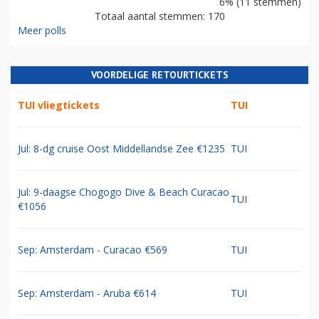
6% (11 stemmen)
Totaal aantal stemmen: 170
Meer polls
VOORDELIGE RETOURTICKETS
TUI vliegtickets
TUI
Jul: 8-dg cruise Oost Middellandse Zee €1235
TUI
Jul: 9-daagse Chogogo Dive & Beach Curacao
TUI
€1056
Sep: Amsterdam - Curacao €569
TUI
Sep: Amsterdam - Aruba €614
TUI