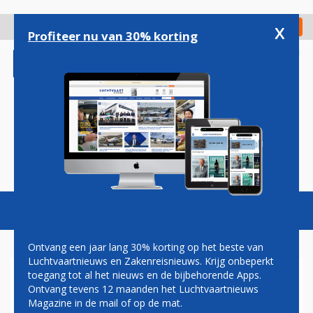
Overslaan
en
x
Digitaal Magazine
Registreer
Check in
naar
Profiteer nu van 30% korting
de
inhoud
gaan
Magazine
Podcasts
Vacatures
Toggl
naviga
Ontvang een jaar lang 30% korting op het beste van
Luchtvaartnieuws en Zakenreisnieuws. Krijg onbeperkt
toegang tot al het nieuws en de bijbehorende Apps.
NOORS WIDERØE GESTART
Ontvang tevens 12 maanden het Luchtvaartnieuws
MET VLUCHTEN NAAR
Magazine in de mail of op de mat.