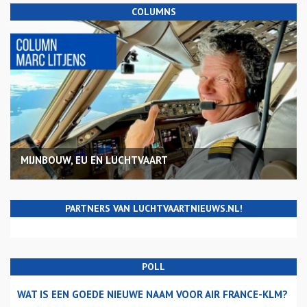
COLUMNS
MIJNBOUW, EU EN LUCHTVAART
PARTNERS VAN LUCHTVAARTNIEUWS.NL!
POLL
WAT IS EEN GOEDE NIEUWE NAAM VOOR AIR FRANCE-KLM?