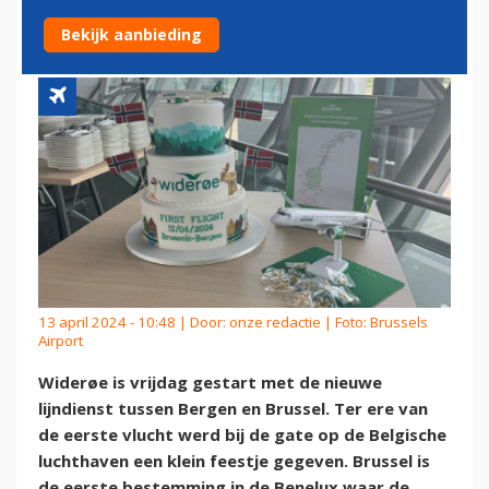
BRUSSEL
Bekijk aanbieding
13 april 2024 - 10:48 | Door:
onze redactie
| Foto: Brussels
Airport
Widerøe is vrijdag gestart met de nieuwe
lijndienst tussen Bergen en Brussel. Ter ere van
de eerste vlucht werd bij de gate op de Belgische
luchthaven een klein feestje gegeven. Brussel is
de eerste bestemming in de Benelux waar de