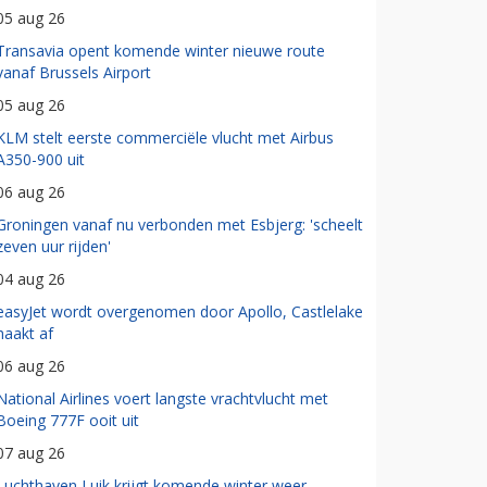
05 aug 26
Transavia opent komende winter nieuwe route
vanaf Brussels Airport
05 aug 26
KLM stelt eerste commerciële vlucht met Airbus
A350-900 uit
06 aug 26
Groningen vanaf nu verbonden met Esbjerg: 'scheelt
zeven uur rijden'
04 aug 26
easyJet wordt overgenomen door Apollo, Castlelake
haakt af
06 aug 26
National Airlines voert langste vrachtvlucht met
Boeing 777F ooit uit
07 aug 26
Luchthaven Luik krijgt komende winter weer