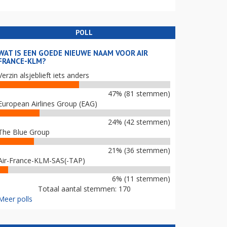
POLL
WAT IS EEN GOEDE NIEUWE NAAM VOOR AIR
FRANCE-KLM?
Verzin alsjeblieft iets anders
47% (81 stemmen)
European Airlines Group (EAG)
24% (42 stemmen)
The Blue Group
21% (36 stemmen)
Air-France-KLM-SAS(-TAP)
6% (11 stemmen)
Totaal aantal stemmen: 170
Meer polls