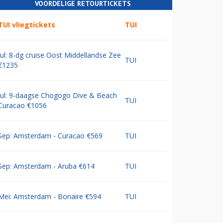
VOORDELIGE RETOURTICKETS
TUI vliegtickets
TUI
Jul: 8-dg cruise Oost Middellandse Zee
TUI
€1235
Jul: 9-daagse Chogogo Dive & Beach
TUI
Curacao €1056
Sep: Amsterdam - Curacao €569
TUI
Sep: Amsterdam - Aruba €614
TUI
Mei: Amsterdam - Bonaire €594
TUI