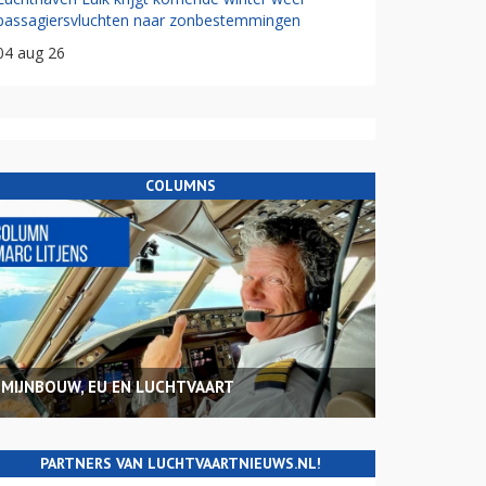
passagiersvluchten naar zonbestemmingen
04 aug 26
COLUMNS
MIJNBOUW, EU EN LUCHTVAART
PARTNERS VAN LUCHTVAARTNIEUWS.NL!