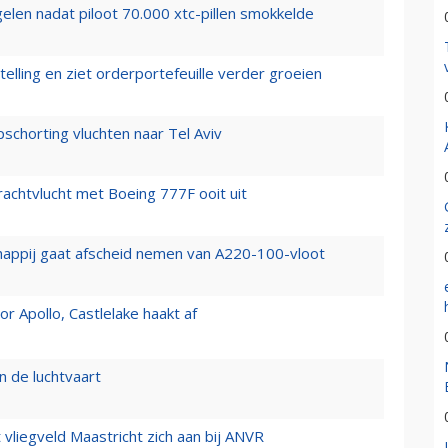
elen nadat piloot 70.000 xtc-pillen smokkelde
elling en ziet orderportefeuille verder groeien
chorting vluchten naar Tel Aviv
vrachtvlucht met Boeing 777F ooit uit
happij gaat afscheid nemen van A220-100-vloot
 Apollo, Castlelake haakt af
n de luchtvaart
t vliegveld Maastricht zich aan bij ANVR