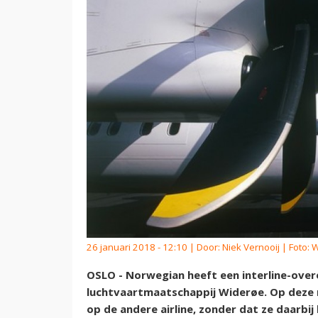
26 januari 2018 - 12:10 | Door:
Niek Vernooij
| Foto: 
OSLO - Norwegian heeft een interline-ove
luchtvaartmaatschappij Widerøe. Op deze 
op de andere airline, zonder dat ze daarb