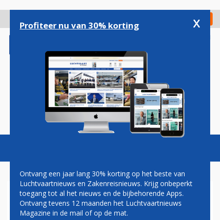
Overslaan
en
x
Digitaal Magazine
Registreer
Check in
naar
Profiteer nu van 30% korting
de
inhoud
gaan
Magazine
Podcasts
Vacatures
Toggl
naviga
Ontvang een jaar lang 30% korting op het beste van
Luchtvaartnieuws en Zakenreisnieuws. Krijg onbeperkt
toegang tot al het nieuws en de bijbehorende Apps.
NORWEGIAN
Ontvang tevens 12 maanden het Luchtvaartnieuws
Magazine in de mail of op de mat.