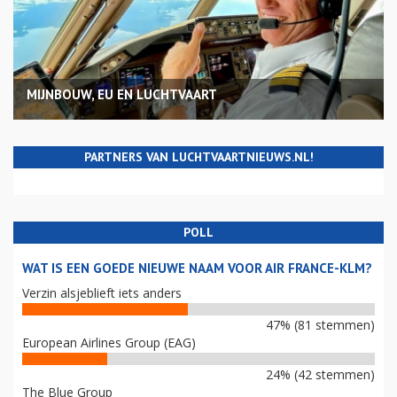
MIJNBOUW, EU EN LUCHTVAART
PARTNERS VAN LUCHTVAARTNIEUWS.NL!
POLL
WAT IS EEN GOEDE NIEUWE NAAM VOOR AIR FRANCE-KLM?
Verzin alsjeblieft iets anders
47% (81 stemmen)
European Airlines Group (EAG)
24% (42 stemmen)
The Blue Group