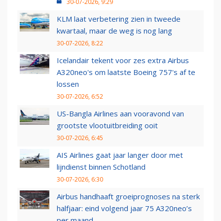
30-07-2026, 9:29
KLM laat verbetering zien in tweede
kwartaal, maar de weg is nog lang
30-07-2026, 8:22
Icelandair tekent voor zes extra Airbus
A320neo's om laatste Boeing 757's af te
lossen
30-07-2026, 6:52
US-Bangla Airlines aan vooravond van
grootste vlootuitbreiding ooit
30-07-2026, 6:45
AIS Airlines gaat jaar langer door met
lijndienst binnen Schotland
30-07-2026, 6:30
Airbus handhaaft groeiprognoses na sterk
halfjaar: eind volgend jaar 75 A320neo’s
per maand