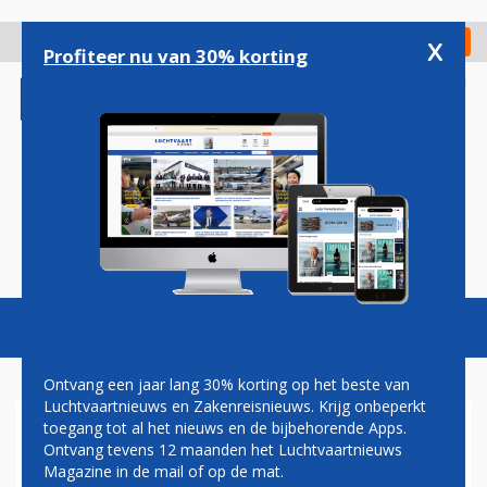
Overslaan
en
x
Digitaal Magazine
Registreer
Check in
naar
Profiteer nu van 30% korting
de
inhoud
gaan
Magazine
Podcasts
Vacatures
Toggl
naviga
Ontvang een jaar lang 30% korting op het beste van
Luchtvaartnieuws en Zakenreisnieuws. Krijg onbeperkt
toegang tot al het nieuws en de bijbehorende Apps.
OMAN AIR MAAKT MILES
Ontvang tevens 12 maanden het Luchtvaartnieuws
BESTEDEN EENVOUDIGER
Magazine in de mail of op de mat.