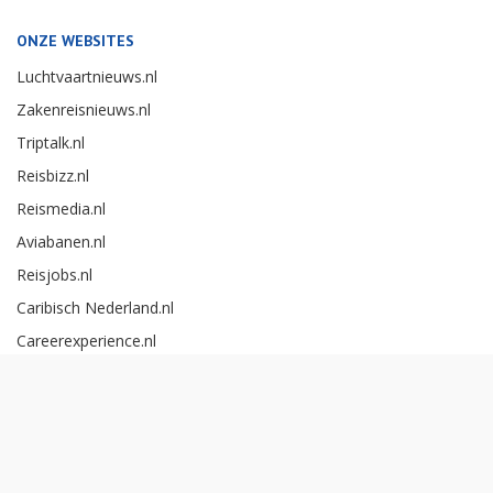
ONZE WEBSITES
Luchtvaartnieuws.nl
Zakenreisnieuws.nl
Triptalk.nl
Reisbizz.nl
Reismedia.nl
Aviabanen.nl
Reisjobs.nl
Caribisch Nederland.nl
Careerexperience.nl
Zakenreisawards.nl