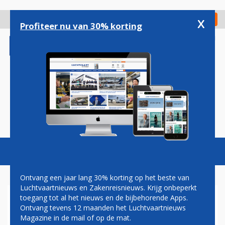
Overslaan
en
x
Digitaal Magazine
Registreer
Check in
naar
Profiteer nu van 30% korting
de
inhoud
gaan
Magazine
Podcasts
Vacatures
Toggl
naviga
Ontvang een jaar lang 30% korting op het beste van
Luchtvaartnieuws en Zakenreisnieuws. Krijg onbeperkt
toegang tot al het nieuws en de bijbehorende Apps.
OMAN AIR OPENT EERSTE
Ontvang tevens 12 maanden het Luchtvaartnieuws
ROUTE NAAR IRAK
Magazine in de mail of op de mat.