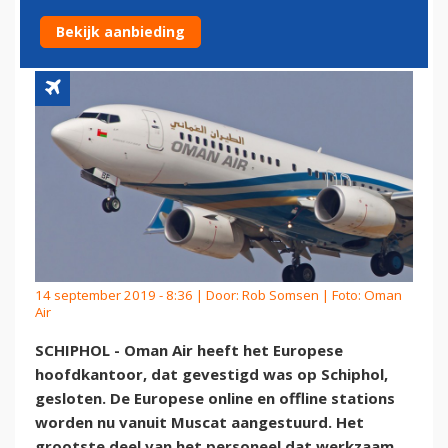
SCHIPHOL
Bekijk aanbieding
14 september 2019 - 8:36 | Door:
Rob Somsen
| Foto: Oman
Air
SCHIPHOL - Oman Air heeft het Europese
hoofdkantoor, dat gevestigd was op Schiphol,
gesloten. De Europese online en offline stations
worden nu vanuit Muscat aangestuurd. Het
grootste deel van het personeel dat werkzaam