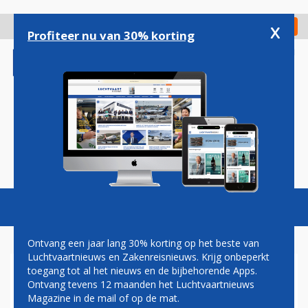
Overslaan
en
x
Digitaal Magazine
Registreer
Check in
naar
Profiteer nu van 30% korting
de
inhoud
gaan
Magazine
Podcasts
Vacatures
Toggl
naviga
Ontvang een jaar lang 30% korting op het beste van
Luchtvaartnieuws en Zakenreisnieuws. Krijg onbeperkt
toegang tot al het nieuws en de bijbehorende Apps.
OMAN AIR SLUIT EUROPEES
Ontvang tevens 12 maanden het Luchtvaartnieuws
HOOFDKANTOOR OP
Magazine in de mail of op de mat.