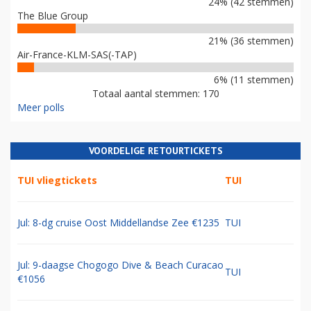
24% (42 stemmen)
The Blue Group
21% (36 stemmen)
Air-France-KLM-SAS(-TAP)
6% (11 stemmen)
Totaal aantal stemmen: 170
Meer polls
VOORDELIGE RETOURTICKETS
TUI vliegtickets
TUI
Jul: 8-dg cruise Oost Middellandse Zee €1235
TUI
Jul: 9-daagse Chogogo Dive & Beach Curacao
TUI
€1056