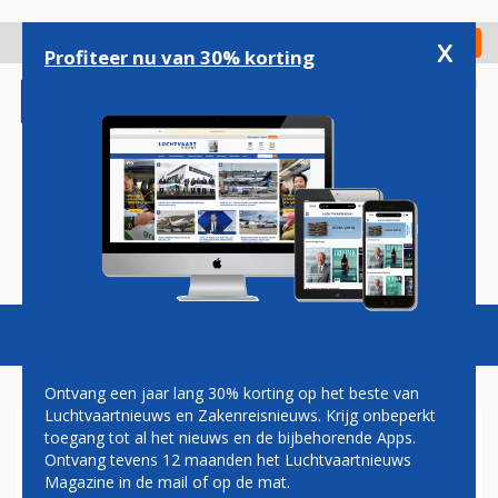
Overslaan
en
x
Digitaal Magazine
Registreer
Check in
naar
Profiteer nu van 30% korting
de
inhoud
gaan
Magazine
Podcasts
Vacatures
Toggl
naviga
Ontvang een jaar lang 30% korting op het beste van
Luchtvaartnieuws en Zakenreisnieuws. Krijg onbeperkt
toegang tot al het nieuws en de bijbehorende Apps.
OMZET EASYJET STEVIG
Ontvang tevens 12 maanden het Luchtvaartnieuws
ONDER DRUK,
Magazine in de mail of op de mat.