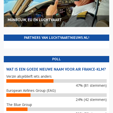
MIJNBOUW, EU EN LUCHTVAART
PARTNERS VAN LUCHTVAARTNIEUWS.NL!
POLL
WAT IS EEN GOEDE NIEUWE NAAM VOOR AIR FRANCE-KLM?
Verzin alsjeblieft iets anders
47% (81 stemmen)
European Airlines Group (EAG)
24% (42 stemmen)
The Blue Group