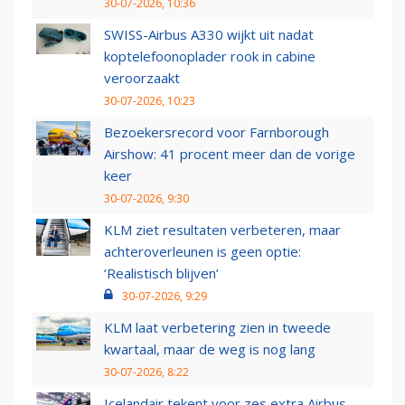
30-07-2026, 10:36
SWISS-Airbus A330 wijkt uit nadat
koptelefoonoplader rook in cabine
veroorzaakt
30-07-2026, 10:23
Bezoekersrecord voor Farnborough
Airshow: 41 procent meer dan de vorige
keer
30-07-2026, 9:30
KLM ziet resultaten verbeteren, maar
achteroverleunen is geen optie:
‘Realistisch blijven’
30-07-2026, 9:29
KLM laat verbetering zien in tweede
kwartaal, maar de weg is nog lang
30-07-2026, 8:22
Icelandair tekent voor zes extra Airbus