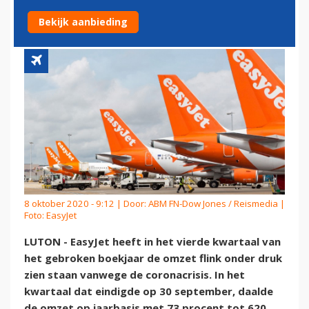
RECORDVERLIES VERWACHT
Bekijk aanbieding
8 oktober 2020 - 9:12 | Door:
ABM FN-Dow Jones / Reismedia
|
Foto: EasyJet
LUTON - EasyJet heeft in het vierde kwartaal van
het gebroken boekjaar de omzet flink onder druk
zien staan vanwege de coronacrisis. In het
kwartaal dat eindigde op 30 september, daalde
de omzet op jaarbasis met 73 procent tot 620