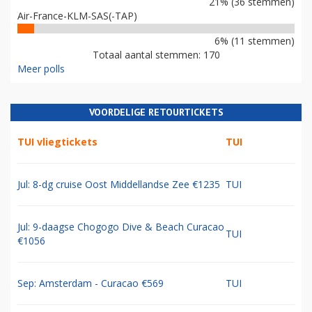
21% (36 stemmen)
Air-France-KLM-SAS(-TAP)
6% (11 stemmen)
Totaal aantal stemmen: 170
Meer polls
VOORDELIGE RETOURTICKETS
TUI vliegtickets
TUI
Jul: 8-dg cruise Oost Middellandse Zee €1235
TUI
Jul: 9-daagse Chogogo Dive & Beach Curacao
TUI
€1056
Sep: Amsterdam - Curacao €569
TUI