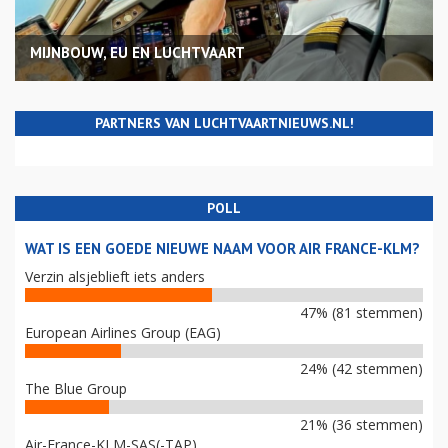
MIJNBOUW, EU EN LUCHTVAART
PARTNERS VAN LUCHTVAARTNIEUWS.NL!
POLL
WAT IS EEN GOEDE NIEUWE NAAM VOOR AIR FRANCE-KLM?
Verzin alsjeblieft iets anders
47% (81 stemmen)
European Airlines Group (EAG)
24% (42 stemmen)
The Blue Group
21% (36 stemmen)
Air-France-KLM-SAS(-TAP)