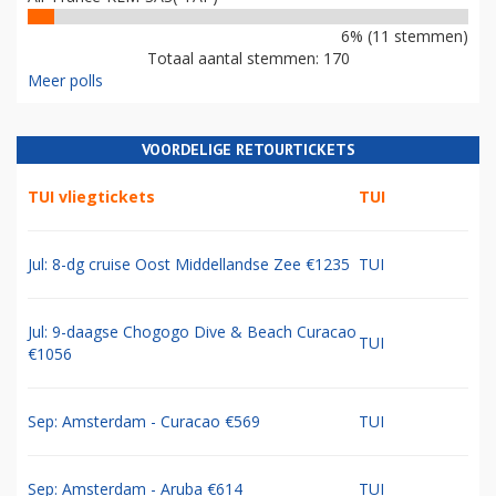
6% (11 stemmen)
Totaal aantal stemmen: 170
Meer polls
VOORDELIGE RETOURTICKETS
TUI vliegtickets
TUI
Jul: 8-dg cruise Oost Middellandse Zee €1235
TUI
Jul: 9-daagse Chogogo Dive & Beach Curacao
TUI
€1056
Sep: Amsterdam - Curacao €569
TUI
Sep: Amsterdam - Aruba €614
TUI