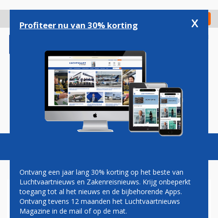
Overslaan
en
x
Digitaal Magazine
Registreer
Check in
naar
Profiteer nu van 30% korting
de
inhoud
gaan
Magazine
Podcasts
Vacatures
Toggl
naviga
Ontvang een jaar lang 30% korting op het beste van
Luchtvaartnieuws en Zakenreisnieuws. Krijg onbeperkt
toegang tot al het nieuws en de bijbehorende Apps.
OOK AIR FRANCE ROEPT OP
Ontvang tevens 12 maanden het Luchtvaartnieuws
TOT BEZUINIGEN OM
Magazine in de mail of op de mat.