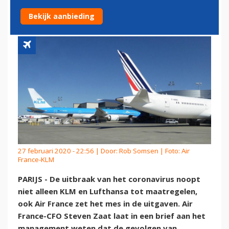
CORONAVIRUS
Bekijk aanbieding
27 februari 2020 - 22:56 | Door:
Rob Somsen
| Foto: Air
France-KLM
PARIJS - De uitbraak van het coronavirus noopt
niet alleen KLM en Lufthansa tot maatregelen,
ook Air France zet het mes in de uitgaven. Air
France-CFO Steven Zaat laat in een brief aan het
management weten dat de gevolgen van