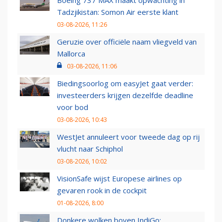
Boeing 737 MAX maakt opwachting in
Tadzjikistan: Somon Air eerste klant
03-08-2026, 11:26
Geruzie over officiële naam vliegveld van
Mallorca
03-08-2026, 11:06
Biedingsoorlog om easyJet gaat verder:
investeerders krijgen dezelfde deadline
voor bod
03-08-2026, 10:43
WestJet annuleert voor tweede dag op rij
vlucht naar Schiphol
03-08-2026, 10:02
VisionSafe wijst Europese airlines op
gevaren rook in de cockpit
01-08-2026, 8:00
Donkere wolken boven IndiGo: