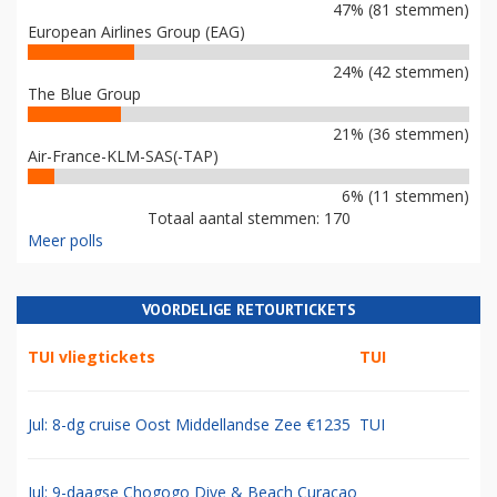
47% (81 stemmen)
European Airlines Group (EAG)
24% (42 stemmen)
The Blue Group
21% (36 stemmen)
Air-France-KLM-SAS(-TAP)
6% (11 stemmen)
Totaal aantal stemmen: 170
Meer polls
VOORDELIGE RETOURTICKETS
TUI vliegtickets
TUI
Jul: 8-dg cruise Oost Middellandse Zee €1235
TUI
Jul: 9-daagse Chogogo Dive & Beach Curacao