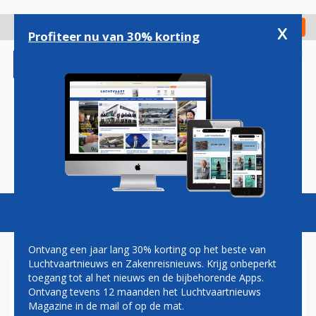
Overslaan
en
x
Digitaal Magazine
Registreer
Check in
naar
Profiteer nu van 30% korting
de
inhoud
gaan
Magazine
Podcasts
Vacatures
Toggl
naviga
Ontvang een jaar lang 30% korting op het beste van
Luchtvaartnieuws en Zakenreisnieuws. Krijg onbeperkt
toegang tot al het nieuws en de bijbehorende Apps.
OOK PERSONEEL KLM WORDT
Ontvang tevens 12 maanden het Luchtvaartnieuws
OPGEROEPEN MET
Magazine in de mail of op de mat.