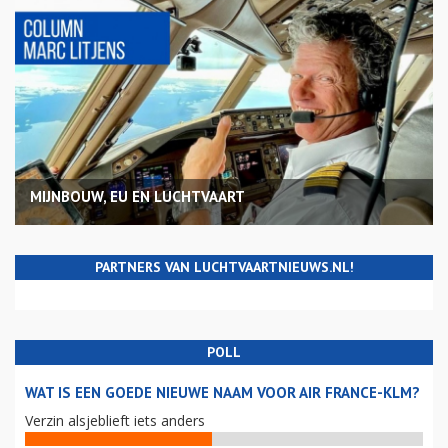
MIJNBOUW, EU EN LUCHTVAART
PARTNERS VAN LUCHTVAARTNIEUWS.NL!
POLL
WAT IS EEN GOEDE NIEUWE NAAM VOOR AIR FRANCE-KLM?
Verzin alsjeblieft iets anders