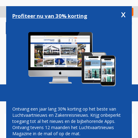
Overslaan
en
x
Digitaal Magazine
Registreer
Check in
naar
Profiteer nu van 30% korting
de
inhoud
gaan
Magazine
Podcasts
Vacatures
Toggl
naviga
Ontvang een jaar lang 30% korting op het beste van
Luchtvaartnieuws en Zakenreisnieuws. Krijg onbeperkt
toegang tot al het nieuws en de bijbehorende Apps.
STORING BIJ
Ontvang tevens 12 maanden het Luchtvaartnieuws
BAGAGESYSTEEM SCHIPHOL:
Magazine in de mail of op de mat.