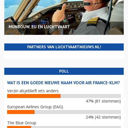
MIJNBOUW, EU EN LUCHTVAART
PARTNERS VAN LUCHTVAARTNIEUWS.NL!
POLL
WAT IS EEN GOEDE NIEUWE NAAM VOOR AIR FRANCE-KLM?
Verzin alsjeblieft iets anders
47% (81 stemmen)
European Airlines Group (EAG)
24% (42 stemmen)
The Blue Group