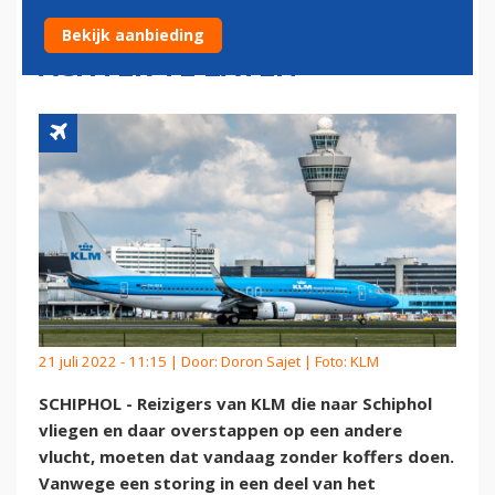
KLM ROEPT OP OM KOFFERS
Bekijk aanbieding
ACHTER TE LATEN
21 juli 2022 - 11:15 | Door:
Doron Sajet
| Foto: KLM
SCHIPHOL - Reizigers van KLM die naar Schiphol
vliegen en daar overstappen op een andere
vlucht, moeten dat vandaag zonder koffers doen.
Vanwege een storing in een deel van het